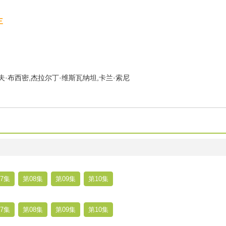
三
夫·布西密,杰拉尔丁·维斯瓦纳坦,卡兰·索尼
7集
第08集
第09集
第10集
7集
第08集
第09集
第10集