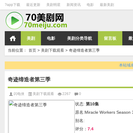
?app下载
最近更新
美剧明星
新闻资讯
电影
最新美剧
美剧
电影
美剧分类导航
留言板
最
当前位置：
首页
>
美剧下载观看
>
奇迹缔造者第三季
本站域名变
奇迹缔造者第三季
闪电侠
美剧下载观看
2267
0
状态:
第10集
原名:Miracle Workers Season 
别名:
评分：
7.4