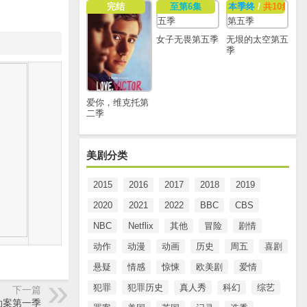
完结
至第6集
本季终
/
共10集
女子无畏第五季
无垠的太空第五
季
爱你，维克托第
二季
美剧分类
2015
2016
2017
2018
2019
2020
2021
2022
BBC
CBS
NBC
Netflix
其他
冒险
剧情
动作
动漫
动画
历史
周五
喜剧
悬疑
情感
惊悚
欧美剧
爱情
犯罪
犯罪历史
真人秀
科幻
综艺
下一篇
劫案第一季