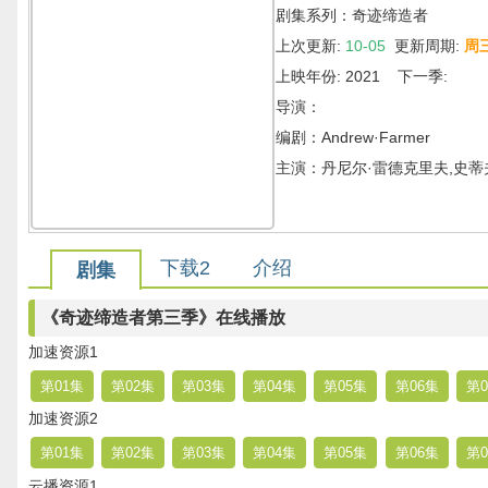
剧集系列：奇迹缔造者
上次更新:
10-05
更新周期:
周
上映年份: 2021 下一季:
导演：
编剧：Andrew·Farmer
主演：丹尼尔·雷德克里夫,史蒂
下载2
介绍
剧集
《奇迹缔造者第三季》在线播放
加速资源1
第01集
第02集
第03集
第04集
第05集
第06集
第0
加速资源2
第01集
第02集
第03集
第04集
第05集
第06集
第0
云播资源1