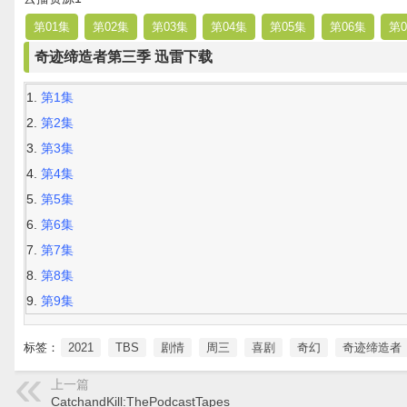
第01集
第02集
第03集
第04集
第05集
第06集
第0
奇迹缔造者第三季 迅雷下载
第1集
第2集
第3集
第4集
第5集
第6集
第7集
第8集
第9集
标签：
2021
TBS
剧情
周三
喜剧
奇幻
奇迹缔造者
上一篇
CatchandKill:ThePodcastTapes