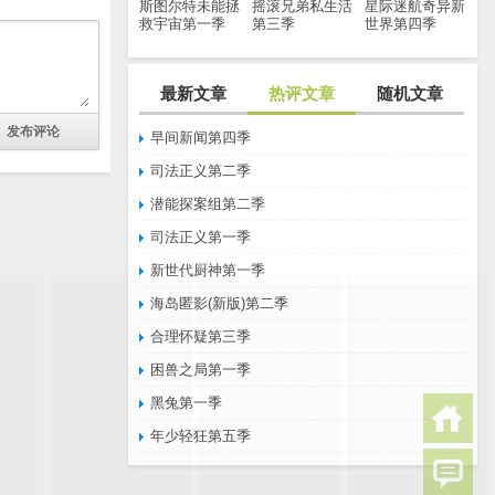
斯图尔特未能拯
摇滚兄弟私生活
星际迷航奇异新
救宇宙第一季
第三季
世界第四季
最新文章
热评文章
随机文章
早间新闻第四季
司法正义第二季
潜能探案组第二季
司法正义第一季
新世代厨神第一季
海岛匿影(新版)第二季
合理怀疑第三季
困兽之局第一季
黑兔第一季
年少轻狂第五季