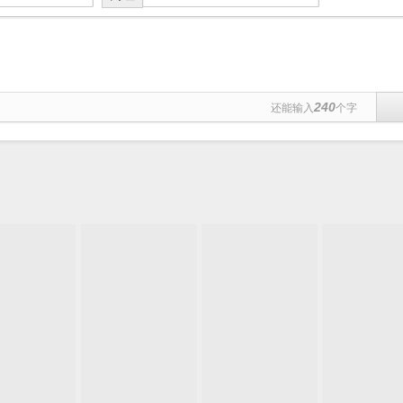
240
还能输入
个字