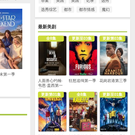
罪案
美国
英国
记录
选秀
选秀综艺
都市
都市情感
魔幻
最新美剧
全8集
更新至03集
更新第03集
末第一季
人面兽心约翰·
狂怒追缉第一季
花岗岩港第三季
韦恩·盖西第一
季
更新第01集
全8集
更新至01集