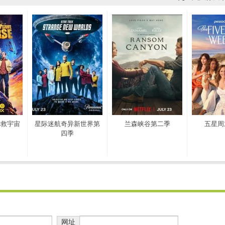
拯救宇宙
星际迷航奇异新世界第
兰森峡谷第二季
五星周
四季
网址