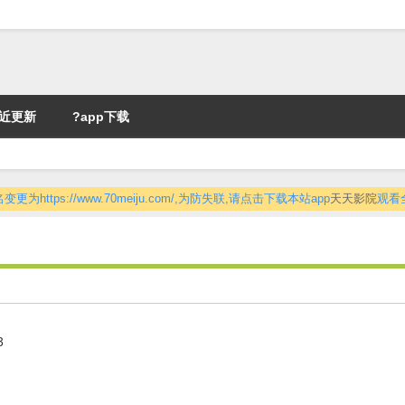
近更新
?app下载
更为https://www.70meiju.com/,为防失联,请点击下载本站app
天天影院
观看
3