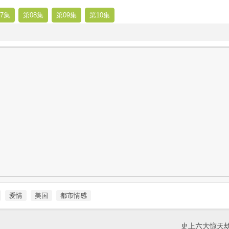
7集
第08集
第09集
第10集
爱情
美国
都市情感
史上六大惊天