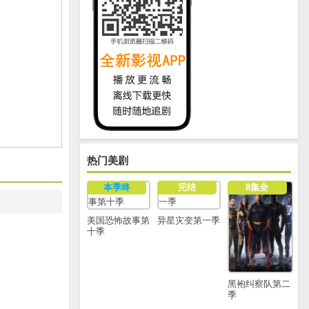
热门美剧
本季终
完结
8集全
美国恐怖故事第
异星灾变第一季
十季
黑袍纠察队第二
季