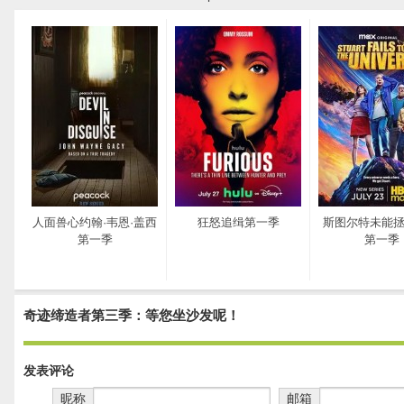
人面兽心约翰·韦恩·盖西
狂怒追缉第一季
斯图尔特未能
第一季
第一季
奇迹缔造者第三季：等您坐沙发呢！
发表评论
昵称
邮箱