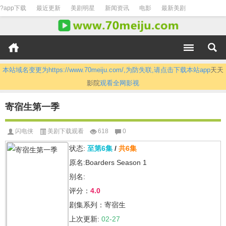
?app下载
最近更新
美剧明星
新闻资讯
电影
最新美剧
本站域名变更为https://www.70meiju.com/,为防失联,请点击下载本站app
天天
影院
观看全网影视
寄宿生第一季
闪电侠
美剧下载观看
618
0
状态:
至第6集
/
共6集
原名:Boarders Season 1
别名:
评分：
4.0
剧集系列：寄宿生
上次更新:
02-27