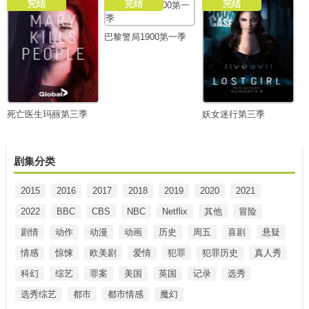
完结
完结
完结
巴黎警局1900第一季
死亡医生玛丽第三季
妖女迷行第三季
剧集分类
2015
2016
2017
2018
2019
2020
2021
2022
BBC
CBS
NBC
Netflix
其他
冒险
剧情
动作
动漫
动画
历史
周五
喜剧
悬疑
情感
惊悚
欧美剧
爱情
犯罪
犯罪历史
真人秀
科幻
综艺
罪案
美国
英国
记录
选秀
选秀综艺
都市
都市情感
魔幻