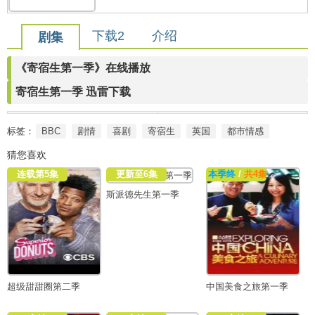
下载2
介绍
剧集
《寄宿生第一季》在线播放
寄宿生第一季 迅雷下载
标签：
BBC
剧情
喜剧
寄宿生
英国
都市情感
猜您喜欢
连载第5集
更新至6集
本季终
/
共4集
【纪录片
斯派德先生第一季
超级甜甜圈第二季
中国美食之旅第一季