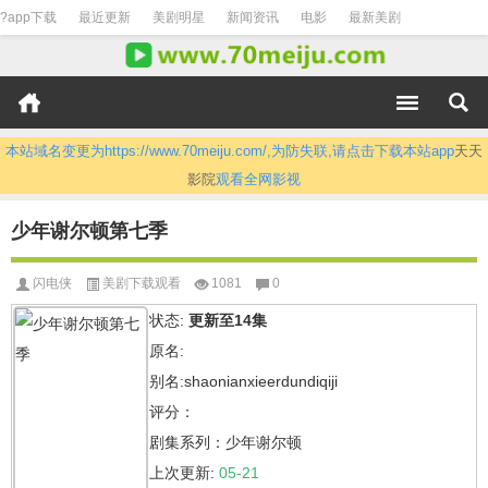
?app下载
最近更新
美剧明星
新闻资讯
电影
最新美剧
本站域名变更为https://www.70meiju.com/,为防失联,请点击下载本站app
天天
影院
观看全网影视
少年谢尔顿第七季
闪电侠
美剧下载观看
1081
0
状态:
更新至14集
原名:
别名:shaonianxieerdundiqiji
评分：
剧集系列：少年谢尔顿
上次更新:
05-21