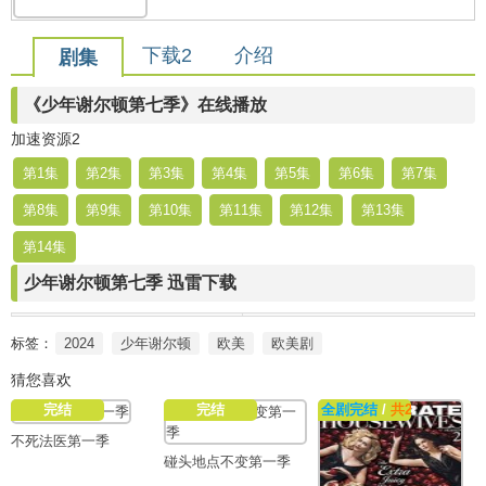
下载2
介绍
剧集
《少年谢尔顿第七季》在线播放
加速资源2
第1集
第2集
第3集
第4集
第5集
第6集
第7集
第8集
第9集
第10集
第11集
第12集
第13集
第14集
少年谢尔顿第七季 迅雷下载
标签：
2024
少年谢尔顿
欧美
欧美剧
猜您喜欢
完结
完结
全剧完结
/
共24集
不死法医第一季
碰头地点不变第一季