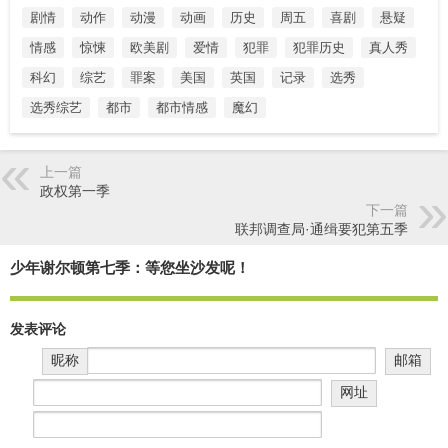
剧情
动作
动漫
动画
历史
周五
喜剧
悬疑
情感
惊悚
欧美剧
爱情
犯罪
犯罪历史
真人秀
科幻
综艺
罪案
美国
英国
记录
选秀
选秀综艺
都市
都市情感
魔幻
上一篇
政权第一季
下一篇
联邦调查局·通缉要犯第五季
少年谢尔顿第七季：等您坐沙发呢！
发表评论
昵称
邮箱
网址