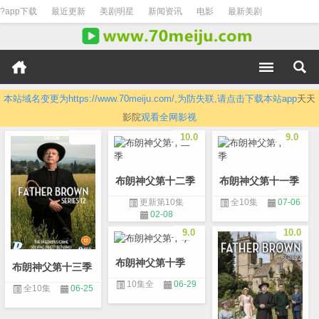
?app下载
最近更新
美剧明星
新闻资讯
电影
最新美剧
本站域名变更为https://www.70meiju.com/,为防失联,请点击下载本站app
天天
影院
观看全网影视
10.0
9.0
布朗神父第十二季
布朗神父第十一季
更新第10集
全10集
07-06
02-08
9.0
10.0
布朗神父第十季
布朗神父第十三季
10集全
06-29
全10集
06-25