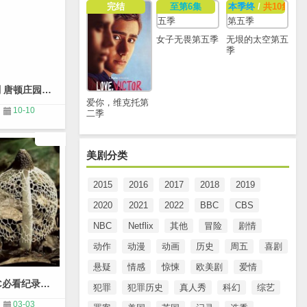
完结
至第6集
本季终
/
共10集
女子无畏第五季
无垠的太空第五
季
高分英剧 唐顿庄园第一季 剧情解析&全季在线资源
爱你，维克托第
10-10
二季
美剧分类
2015
2016
2017
2018
2019
2020
2021
2022
BBC
CBS
NBC
Netflix
其他
冒险
剧情
动作
动漫
动画
历史
周五
喜剧
悬疑
情感
惊悚
欧美剧
爱情
十大BBC必看纪录片豆瓣高分
犯罪
犯罪历史
真人秀
科幻
综艺
03-03