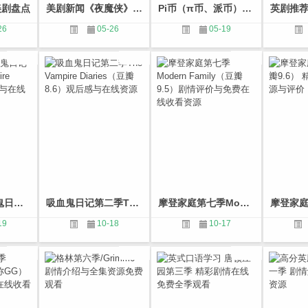
美剧盘点
美剧新闻《夜魔侠》《菜鸟老警》《真实的谎言》等已订购
Pi币（π币、派币）也许是你唯一实现财富自由的机会,带注册教程,千万不要错过.
26
05-26
05-19
美剧推荐 吸血鬼日记第四季The Vampire Diaries 剧情介绍与在线资源
吸血鬼日记第二季The Vampire Diaries（豆瓣8.6）观后感与在线资源
摩登家庭第七季Modern Family（豆瓣9.5）剧情评价与免费在线收看资源
19
10-18
10-17