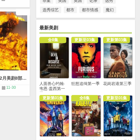
罪案
美国
英国
记录
选秀
选秀综艺
都市
都市情感
魔幻
最新美剧
全8集
更新至03集
更新第03集
2020年12月美剧8部新剧推荐
人面兽心约翰·
狂怒追缉第一季
花岗岩港第三季
11-30
韦恩·盖西第一
季
更新第01集
全8集
更新至01集