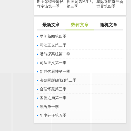
斯图尔特未能拯
摇滚兄弟私生活
星际迷航奇异新
救宇宙第一季
第三季
世界第四季
最新文章
热评文章
随机文章
早间新闻第四季
司法正义第二季
潜能探案组第二季
司法正义第一季
新世代厨神第一季
海岛匿影(新版)第二季
合理怀疑第三季
困兽之局第一季
黑兔第一季
年少轻狂第五季