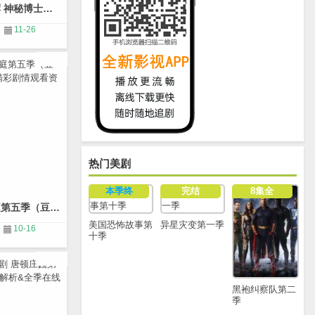
英剧推荐 神秘博士第七季（豆瓣9.1）剧情介绍与在线观看
11-26
热门美剧
本季终
完结
8集全
摩登家庭第五季（豆瓣9.6） 精彩剧情观看资源与评价
美国恐怖故事第
异星灾变第一季
10-16
十季
黑袍纠察队第二
季