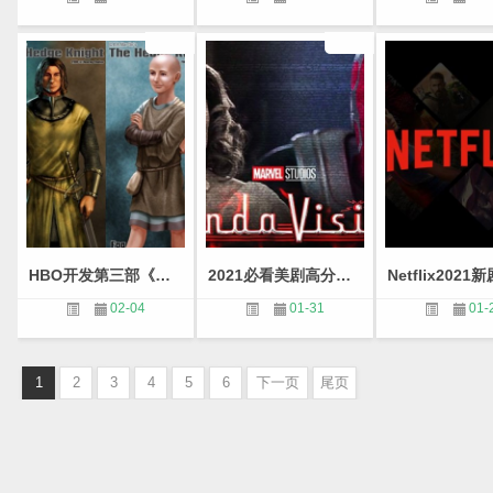
HBO开发第三部《权力的游戏》前传剧集
2021必看美剧高分推荐(排行榜前十名)
02-04
01-31
01-
1
2
3
4
5
6
下一页
尾页