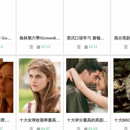
绯闻女孩第三季 Gossip Girl（简称GG）剧情评价和全季在线收看资源
格林第六季/Grimm6 剧情介绍与全集资源免费观看
英式口语学习 唐顿庄园第三季 精彩剧情在线免费全季观看
14
10-13
10-11
十大恐怖美剧推荐,魔幻灵异题材电视剧
十大全球收视率最高美剧,公认的美国神剧推荐
十大评分最高的美剧,第一名美剧巅峰之作
07
04-07
03-03