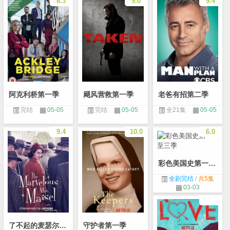
8.3
9.0
9.4
阿克利桥第一季
飓风营救第一季
老爸有招第二季
完结
05-05
完结
05-05
全21集
05-05
9.4
10.0
6.0
彩色美国史第一至三季
全剧完结
/
共5集
03-03
了不起的麦瑟尔夫人第一季
守护者第一季