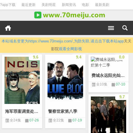
?app下载
最近更新
美剧明星
新闻资讯
电影
最新美剧
本站域名变更为https://www.70meiju.com/,为防失联,请点击下载本站app
天天
影院
观看全网影视
9.6
9.4
0.0
费城永远阳光灿烂第十二季
全10集
07-10
9.7
海军罪案调查处第十五季
警察世家第八季
全24集
07-26
全22集
07-19