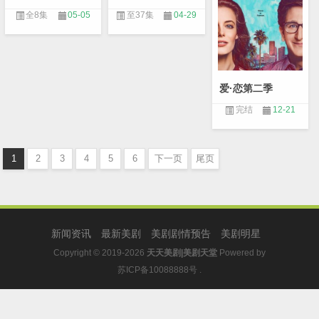
全8集
05-05
至37集
04-29
爱·恋第二季
完结
12-21
1
2
3
4
5
6
下一页
尾页
新闻资讯
最新美剧
美剧剧情预告
美剧明星
Copyright © 2019-2026
天天美剧|美剧天堂
Powered by
苏ICP备10088888号
.