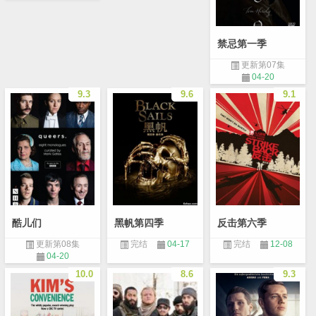
禁忌第一季
更新第07集
04-20
9.3
9.6
9.1
酷儿们
黑帆第四季
反击第六季
更新第08集
完结
04-17
完结
12-08
04-20
10.0
8.6
9.3