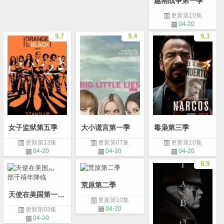
越南战争第一季
更新第10集
04-20
9.7
9.4
9.3
女子监狱第五季
大小谎言第一季
毒枭第三季
更新第13集
更新第07集
更新第10集
04-20
04-20
04-20
8.9
荒原第二季
天使在美国第一部千禧年降临
更新第10集
04-20
更新第03集
04-20