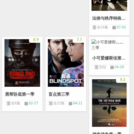
法律与秩序特殊受害者第十九季
全24集
07-01
8.9
7.7
小可爱娜斯佳第三季
完结
04-20
9.2
黑帮卧底第一季
盲点第三季
全6集
02-27
全22集
04-21