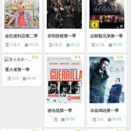
金氏便利店第二季
弃明投暗第一季
达斯勒兄弟第一季
13集全
05-24
4集全
05-12
全2集
05-05
5.0
8.4
8.9
逐火者第一季
完结
05-05
游击战第一季
冰血缉凶第一季
05-05
完结
05-05