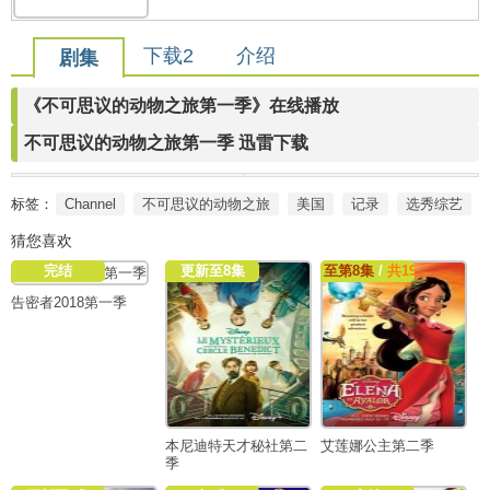
下载2
介绍
剧集
《不可思议的动物之旅第一季》在线播放
不可思议的动物之旅第一季 迅雷下载
标签：
Channel
不可思议的动物之旅
美国
记录
选秀综艺
猜您喜欢
完结
更新至8集
至第8集
/
共19集
告密者2018第一季
本尼迪特天才秘社第二
艾莲娜公主第二季
季