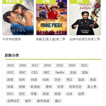
更新至3集
全8集
完结
不对等的爱情
海贼王(真人版)第二季
丛林中的莫扎特第三季
剧集分类
2015
2016
2017
2018
2019
2020
2021
2022
BBC
CBS
NBC
Netflix
其他
冒险
剧情
动作
动漫
动画
历史
周五
喜剧
悬疑
情感
惊悚
欧美剧
爱情
犯罪
犯罪历史
真人秀
科幻
综艺
罪案
美国
英国
记录
选秀
选秀综艺
都市
都市情感
魔幻