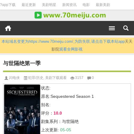
?app下载
最近更新
美剧明星
新闻资讯
电影
最新美剧
本站域名变更为https://www.70meiju.com/,为防失联,请点击下载本站app
天天
影院
观看全网影视
与世隔绝第一季
闪电侠
犯罪/历史
,
美剧下载观看
3157
0
状态:
原名:Sequestered Season 1
别名:
评分：
10.0
剧集系列：与世隔绝
上次更新:
05-05