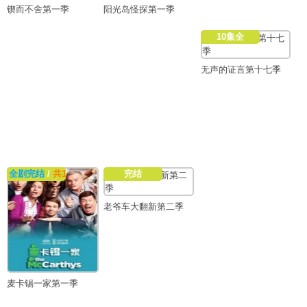
锲而不舍第一季
阳光岛怪探第一季
10集全
无声的证言第十七季
全剧完结
/
共15集
完结
老爷车大翻新第二季
麦卡锡一家第一季