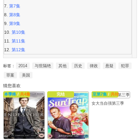
第7集
第8集
第9集
第10集
第11集
第12集
标签：
2014
与世隔绝
其他
历史
律政
悬疑
犯罪
罪案
美国
猜您喜欢
本季终
/
共4集
完结
至第7集
/
共8集
女大当自强第三季