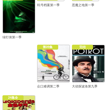
81号档案第一季
恶魔之地第一季
绿灯侠第一季
第09集
完结
众口难调第二季
大侦探波洛第九季
24集全