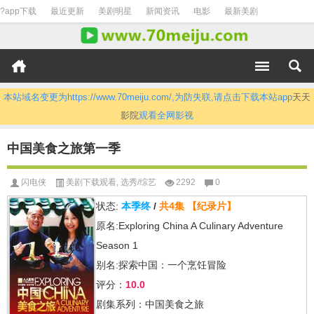
?app下载
最近更新
美剧明星
新闻资讯
电影
最新美剧
本站域名变更为https://www.70meiju.com/,为防失联,请点击下载本站app
天天
影院
观看全网影视
中国美食之旅第一季
闪电侠
美剧下载观看
,
选秀/综艺
2292
0
状态:
本季终
/
共4集
【纪录片】
原名:Exploring China A Culinary Adventure
Season 1
别名:探索中国：一个烹饪冒险
评分：
10.0
剧集系列：中国美食之旅