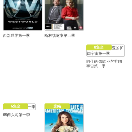
西部世界第一季
断林镇谜案第五季
8集全
阿什丽·加西亚的扩阔
宇宙第一季
6集全
完结
69两头勾第一季