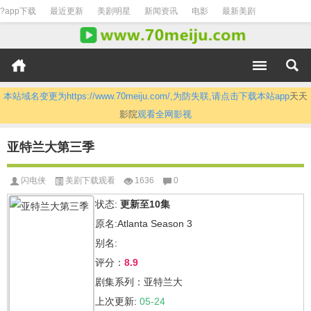
?app下载
最近更新
美剧明星
新闻资讯
电影
最新美剧
本站域名变更为https://www.70meiju.com/,为防失联,请点击下载本站app
天天
影院
观看全网影视
亚特兰大第三季
闪电侠
美剧下载观看
1636
0
状态:
更新至10集
原名:Atlanta Season 3
别名:
评分：
8.9
剧集系列：亚特兰大
上次更新:
05-24