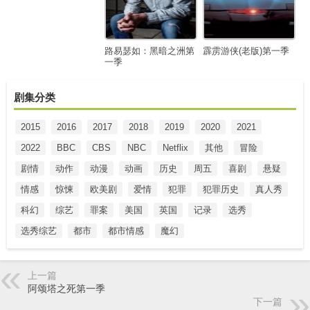
路易瑟如：黑暗之洲第
霹雳游侠(老版)第一季
一季
剧集分类
2015
2016
2017
2018
2019
2020
2021
2022
BBC
CBS
NBC
Netflix
其他
冒险
剧情
动作
动漫
动画
历史
周五
喜剧
悬疑
情感
惊悚
欧美剧
爱情
犯罪
犯罪历史
真人秀
科幻
综艺
罪案
美国
英国
记录
选秀
选秀综艺
都市
都市情感
魔幻
上一篇
阿颂塔之死第一季
下一篇