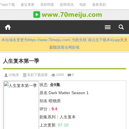
?app下载
最近更新
美剧明星
新闻资讯
电影
最新美剧
本站域名变更为https://www.70meiju.com/,为防失联,请点击下载本站app
天天
影院
观看全网影视
人生复本第一季
闪电侠
美剧下载观看
1669
0
状态:
全9集
原名:Dark Matter Season 1
别名:暗物质
评分：
9.4
剧集系列：人生复本
上次更新:
07-10