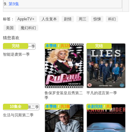
第9集
标签：
AppleTV+
人生复本
剧情
周三
惊悚
科幻
美国
魔幻科幻
猜您喜欢
完结
本季终
/
共12集
完结
智能逆袭第一季
鲁保罗变装皇后秀第二
平凡的谎言第一季
季
10集全
本季终
/
共3集
全剧完结
/
共22集
生活与贝斯第二季