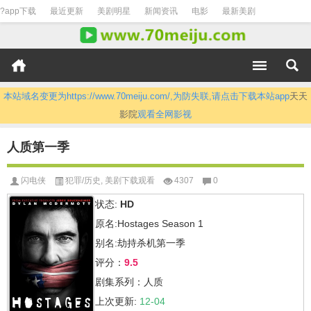
?app下载
最近更新
美剧明星
新闻资讯
电影
最新美剧
本站域名变更为https://www.70meiju.com/,为防失联,请点击下载本站app
天天
影院
观看全网影视
人质第一季
闪电侠
犯罪/历史
,
美剧下载观看
4307
0
状态:
HD
原名:Hostages Season 1
别名:劫持杀机第一季
评分：
9.5
剧集系列：人质
上次更新:
12-04