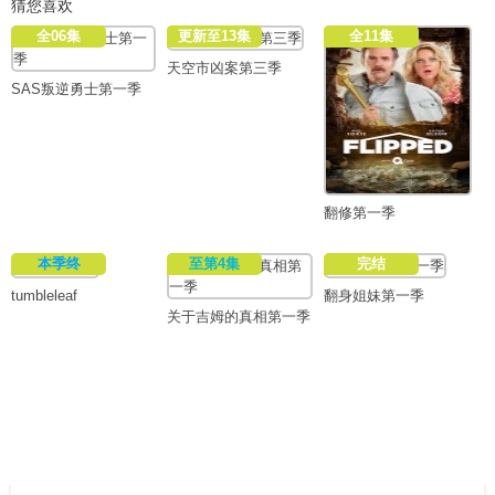
猜您喜欢
全06集
更新至13集
全11集
天空市凶案第三季
SAS叛逆勇士第一季
翻修第一季
本季终
至第4集
完结
tumbleleaf
翻身姐妹第一季
关于吉姆的真相第一季