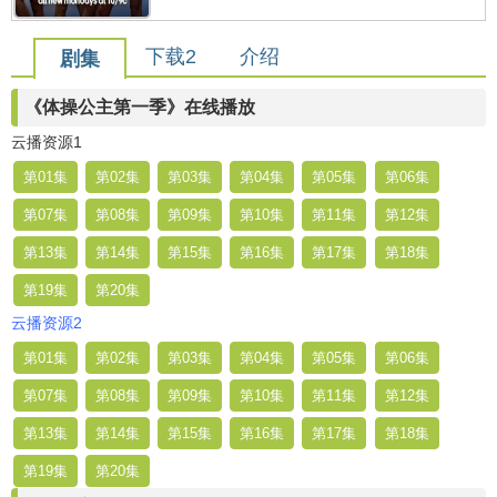
下载2
介绍
剧集
《体操公主第一季》在线播放
云播资源1
第01集
第02集
第03集
第04集
第05集
第06集
第07集
第08集
第09集
第10集
第11集
第12集
第13集
第14集
第15集
第16集
第17集
第18集
第19集
第20集
云播资源2
第01集
第02集
第03集
第04集
第05集
第06集
第07集
第08集
第09集
第10集
第11集
第12集
第13集
第14集
第15集
第16集
第17集
第18集
第19集
第20集