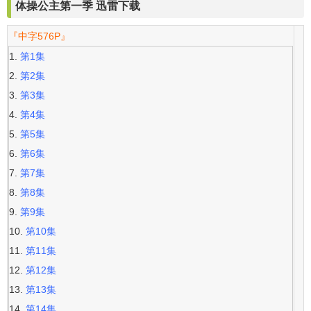
体操公主第一季 迅雷下载
『中字576P』
第1集
第2集
第3集
第4集
第5集
第6集
第7集
第8集
第9集
第10集
第11集
第12集
第13集
第14集