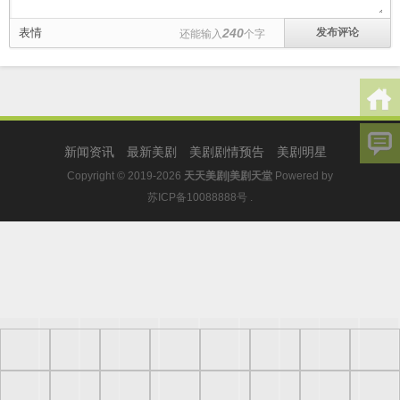
表情
240
还能输入
个字
新闻资讯
最新美剧
美剧剧情预告
美剧明星
Copyright © 2019-2026
天天美剧|美剧天堂
Powered by
苏ICP备10088888号
.