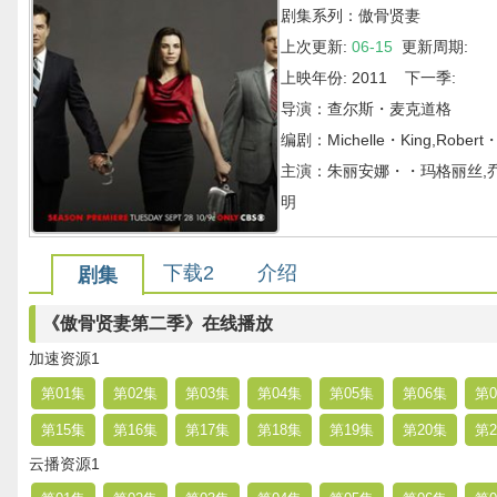
剧集系列：傲骨贤妻
上次更新:
06-15
更新周期:
上映年份: 2011 下一季:
导演：查尔斯・麦克道格
编剧：Michelle・King,Robert・
主演：朱丽安娜・・玛格丽丝,乔
明
下载2
介绍
剧集
《傲骨贤妻第二季》在线播放
加速资源1
第01集
第02集
第03集
第04集
第05集
第06集
第0
第15集
第16集
第17集
第18集
第19集
第20集
第2
云播资源1