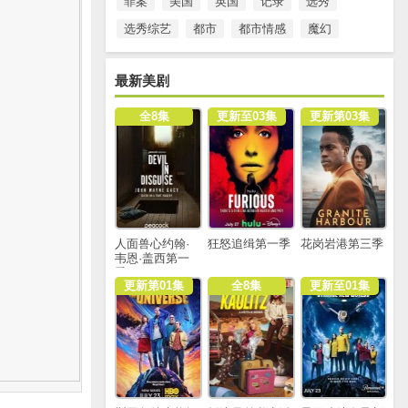
罪案
美国
英国
记录
选秀
选秀综艺
都市
都市情感
魔幻
最新美剧
全8集
更新至03集
更新第03集
人面兽心约翰·
狂怒追缉第一季
花岗岩港第三季
韦恩·盖西第一
季
更新第01集
全8集
更新至01集