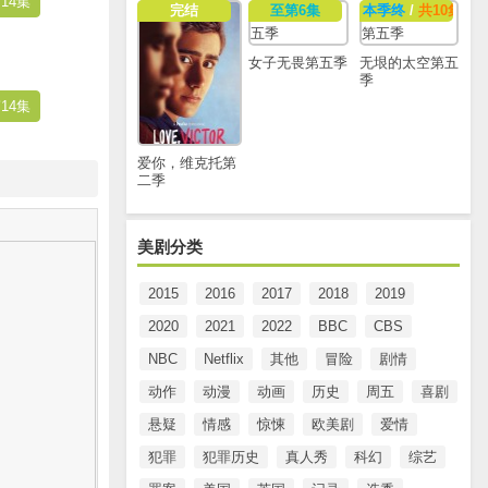
14集
完结
至第6集
本季终
/
共10集
女子无畏第五季
无垠的太空第五
季
14集
爱你，维克托第
二季
美剧分类
2015
2016
2017
2018
2019
2020
2021
2022
BBC
CBS
NBC
Netflix
其他
冒险
剧情
动作
动漫
动画
历史
周五
喜剧
悬疑
情感
惊悚
欧美剧
爱情
犯罪
犯罪历史
真人秀
科幻
综艺