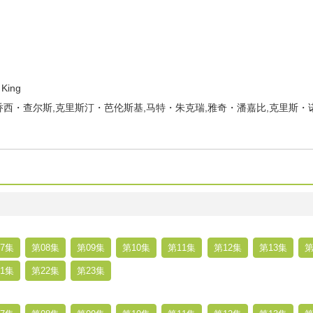
King
西・查尔斯,克里斯汀・芭伦斯基,马特・朱克瑞,雅奇・潘嘉比,克里斯・
7集
第08集
第09集
第10集
第11集
第12集
第13集
第
1集
第22集
第23集