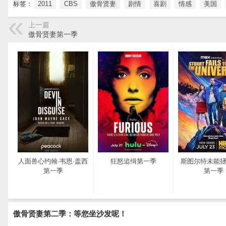
标签：
2011
CBS
傲骨贤妻
剧情
喜剧
情感
美国
上一篇
傲骨贤妻第一季
人面兽心约翰·韦恩·盖西
狂怒追缉第一季
斯图尔特未能
第一季
第一季
傲骨贤妻第二季：等您坐沙发呢！