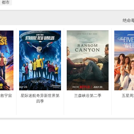
都市
绝命
拯救宇宙
星际迷航奇异新世界第
兰森峡谷第二季
五星周
四季