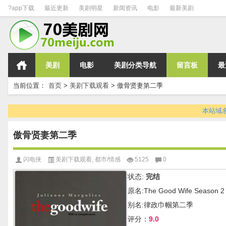
?app下载
最近更新
美剧明星
新闻资讯
电影
最新美剧
美剧
电影
美剧分类导航
留言板
最
当前位置：
首页
>
美剧下载观看
>
傲骨贤妻第二季
本站域名变
傲骨贤妻第二季
闪电侠
美剧下载观看
,
都市/情感
5125
0
状态:
完结
原名:The Good Wife Season 2
别名:律政巾帼第二季
评分：
9.0