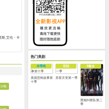
诺斯,艾伦・卡
热门美剧
本季终
完结
8集全
美国恐怖故事第
异星灾变第一季
十季
14集
黑袍纠察队第二
季