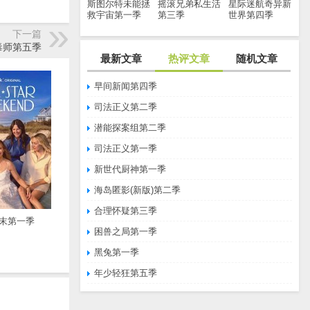
斯图尔特未能拯
摇滚兄弟私生活
星际迷航奇异新
救宇宙第一季
第三季
世界第四季
下一篇
毒师第五季
最新文章
热评文章
随机文章
早间新闻第四季
司法正义第二季
潜能探案组第二季
司法正义第一季
新世代厨神第一季
海岛匿影(新版)第二季
合理怀疑第三季
末第一季
困兽之局第一季
黑兔第一季
年少轻狂第五季