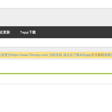
近更新
?app下载
更为https://www.70meiju.com/,为防失联,请点击下载本站app
天天影院
观看