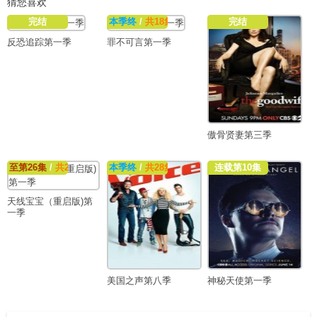
猜您喜欢
完结
本季终
/
共18集
完结
反恐追踪第一季
罪不可言第一季
傲骨贤妻第三季
至第26集
/
共26集
本季终
/
共28集
连载第10集
天线宝宝（重启版)第
一季
美国之声第八季
神秘天使第一季