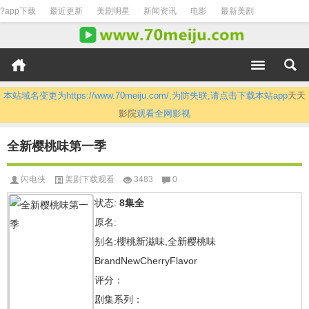
?app下载
最近更新
美剧明星
新闻资讯
电影
最新美剧
本站域名变更为https://www.70meiju.com/,为防失联,请点击下载本站app
天天
影院
观看全网影视
全新樱桃味第一季
闪电侠
美剧下载观看
3483
0
状态:
8集全
原名:
别名:櫻桃新滋味,全新樱桃味
BrandNewCherryFlavor
评分：
剧集系列：