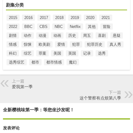
剧集分类
2015
2016
2017
2018
2019
2020
2021
2022
BBC
CBS
NBC
Netflix
其他
冒险
剧情
动作
动漫
动画
历史
周五
喜剧
悬疑
情感
惊悚
欧美剧
爱情
犯罪
犯罪历史
真人秀
科幻
综艺
罪案
美国
英国
记录
选秀
选秀综艺
都市
都市情感
魔幻
上一篇
爱我第一季
下一篇
这个警察有点烦第八季
全新樱桃味第一季：等您坐沙发呢！
发表评论