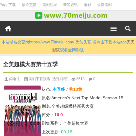
?app下载
最近更新
美剧明星
新闻资讯
电影
最新美剧
本站域名变更为https://www.70meiju.com/,为防失联,请点击下载本站app
天天
影院
观看全网影视
全美超模大赛第十五季
闪电侠
美剧下载观看
,
选秀/综艺
3618
0
状态:
本季终
/
共13集
原名:America‘s Next Top Model Season 15
别名:全美超级模特新秀大赛
评分：
10.0
剧集系列：全美超模大赛
上次更新:
09-16