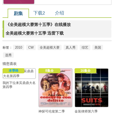
下载2
介绍
剧集
《全美超模大赛第十五季》在线播放
全美超模大赛第十五季 迅雷下载
标签：
2010
CW
全美超模大赛
真人秀
综艺
美国
选秀
猜您喜欢
本季终
8集全
16集全
我的下位来宾鼎鼎大名
第四季
神探可伦坡第二季
金装律师第六季