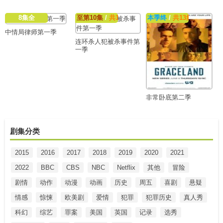
8集全
至第10集
/
共10集
本季终
/
共13集
中情局律师第一季
连环杀人犯被杀事件第
一季
非常卧底第二季
剧集分类
2015
2016
2017
2018
2019
2020
2021
2022
BBC
CBS
NBC
Netflix
其他
冒险
剧情
动作
动漫
动画
历史
周五
喜剧
悬疑
情感
惊悚
欧美剧
爱情
犯罪
犯罪历史
真人秀
科幻
综艺
罪案
美国
英国
记录
选秀