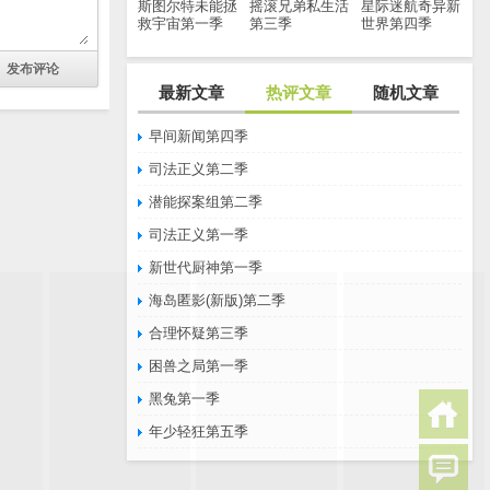
斯图尔特未能拯
摇滚兄弟私生活
星际迷航奇异新
救宇宙第一季
第三季
世界第四季
最新文章
热评文章
随机文章
早间新闻第四季
司法正义第二季
潜能探案组第二季
司法正义第一季
新世代厨神第一季
海岛匿影(新版)第二季
合理怀疑第三季
困兽之局第一季
黑兔第一季
年少轻狂第五季