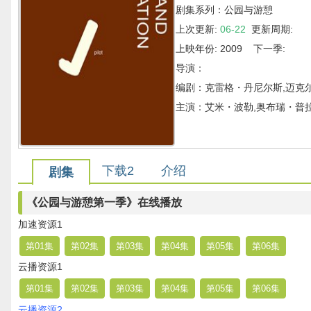
剧集系列：公园与游憩
上次更新:
06-22
更新周期:
上映年份: 2009 下一季:
导演：
编剧：克雷格・丹尼尔斯,迈克
主演：艾米・波勒,奥布瑞・普拉
下载2
介绍
剧集
《公园与游憩第一季》在线播放
加速资源1
第01集
第02集
第03集
第04集
第05集
第06集
云播资源1
第01集
第02集
第03集
第04集
第05集
第06集
云播资源2