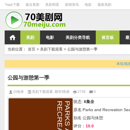
?app下载
最近更新
美剧明星
新闻资讯
电影
最新美剧
美剧
电影
美剧分类导航
留言板
最
当前位置：
首页
>
美剧下载观看
>
公园与游憩第一季
本站域名变
公园与游憩第一季
闪电侠
美剧下载观看
,
都市/情感
2736
0
状态:
6集全
原名:Parks and Recreation Se
别名:公园与休憩
评分：
10.0