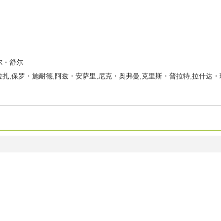
尔・舒尔
扎,保罗・施耐德,阿兹・安萨里,尼克・奥弗曼,克里斯・普拉特,拉什达・