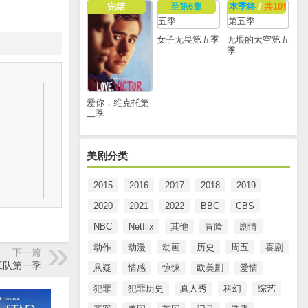
完结
至第6集
本季终
/
共10集
女子无畏第五季
无垠的太空第五
季
爱你，维克托第
二季
美剧分类
2015
2016
2017
2018
2019
2020
2021
2022
BBC
CBS
NBC
Netflix
其他
冒险
剧情
动作
动漫
动画
历史
周五
喜剧
下一篇
工队第一季
悬疑
情感
惊悚
欧美剧
爱情
犯罪
犯罪历史
真人秀
科幻
综艺