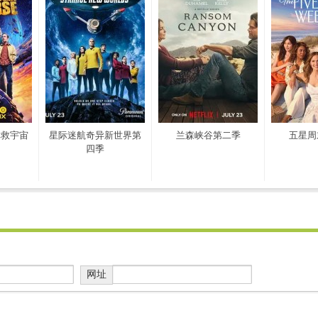
拯救宇宙
星际迷航奇异新世界第
兰森峡谷第二季
五星周
四季
网址