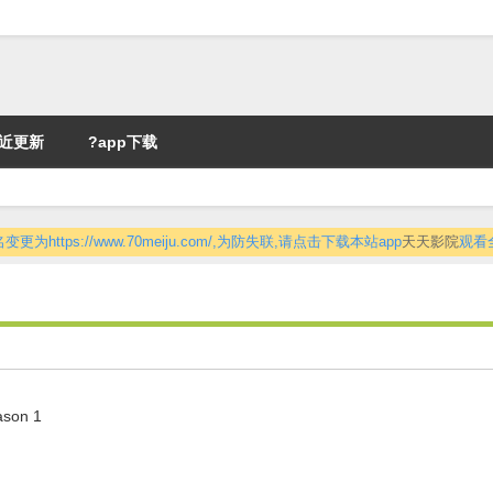
近更新
?app下载
更为https://www.70meiju.com/,为防失联,请点击下载本站app
天天影院
观看
ason 1