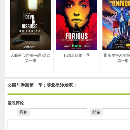
人面兽心约翰·韦恩·盖西
狂怒追缉第一季
斯图尔特未能
第一季
第一季
公园与游憩第一季：等您坐沙发呢！
发表评论
昵称
邮箱