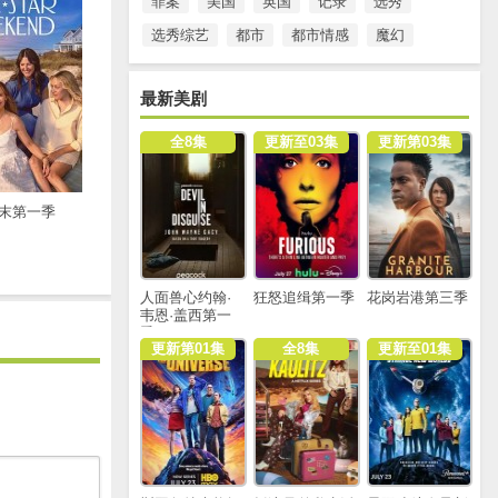
罪案
美国
英国
记录
选秀
选秀综艺
都市
都市情感
魔幻
最新美剧
全8集
更新至03集
更新第03集
末第一季
人面兽心约翰·
狂怒追缉第一季
花岗岩港第三季
韦恩·盖西第一
季
更新第01集
全8集
更新至01集