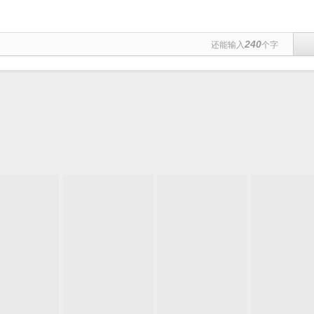
240
还能输入
个字