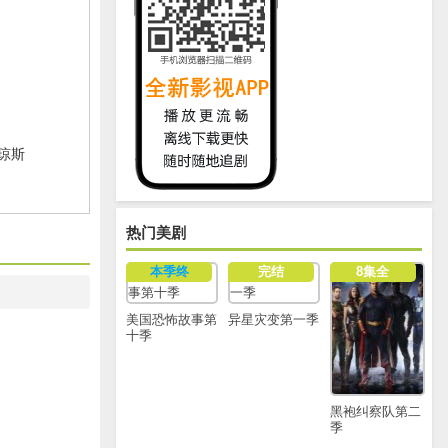
琼斯
热门美剧
本季终
完结
8集全
美国恐怖故事第
异星灾变第一季
十季
黑袍纠察队第二
季