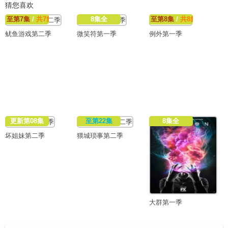
猜您喜欢
至第7集
/
共7集
8集全
至第8集
/
共8集
鱿鱼游戏第二季
微笑符第一季
例外第一季
更新第08集
至第22集
8集全
坏姐妹第二季
猥城琐事第二季
大群第一季