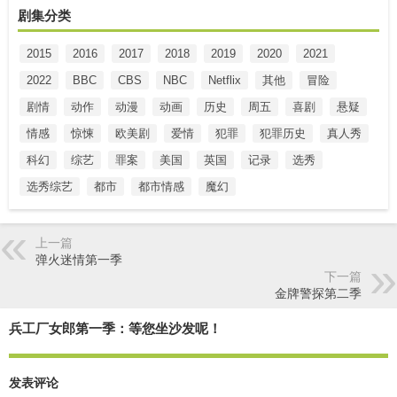
剧集分类
2015
2016
2017
2018
2019
2020
2021
2022
BBC
CBS
NBC
Netflix
其他
冒险
剧情
动作
动漫
动画
历史
周五
喜剧
悬疑
情感
惊悚
欧美剧
爱情
犯罪
犯罪历史
真人秀
科幻
综艺
罪案
美国
英国
记录
选秀
选秀综艺
都市
都市情感
魔幻
上一篇
弹火迷情第一季
下一篇
金牌警探第二季
兵工厂女郎第一季：等您坐沙发呢！
发表评论