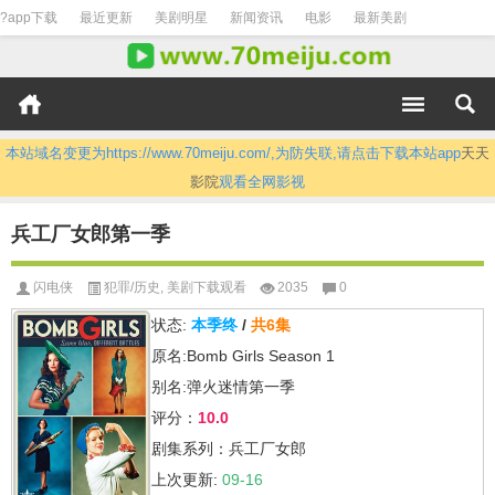
?app下载
最近更新
美剧明星
新闻资讯
电影
最新美剧
本站域名变更为https://www.70meiju.com/,为防失联,请点击下载本站app
天天
影院
观看全网影视
兵工厂女郎第一季
闪电侠
犯罪/历史
,
美剧下载观看
2035
0
状态:
本季终
/
共6集
原名:Bomb Girls Season 1
别名:弹火迷情第一季
评分：
10.0
剧集系列：兵工厂女郎
上次更新:
09-16