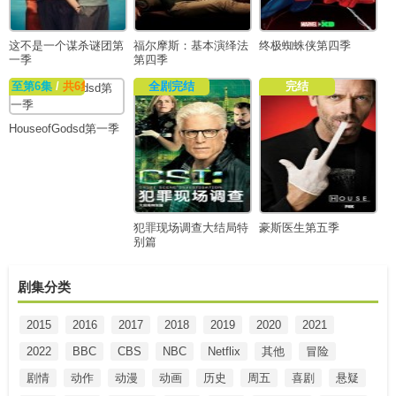
这不是一个谋杀谜团第
福尔摩斯：基本演绎法
终极蜘蛛侠第四季
一季
第四季
至第6集
/
共6集
全剧完结
完结
HouseofGodsd第一季
犯罪现场调查大结局特
豪斯医生第五季
别篇
剧集分类
2015
2016
2017
2018
2019
2020
2021
2022
BBC
CBS
NBC
Netflix
其他
冒险
剧情
动作
动漫
动画
历史
周五
喜剧
悬疑