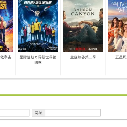
拯救宇宙
星际迷航奇异新世界第
兰森峡谷第二季
五星周
四季
网址