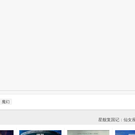
魔幻
星舰复国记：仙女