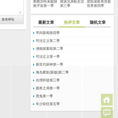
斯图尔特未能拯
摇滚兄弟私生活
星际迷航奇异新
救宇宙第一季
第三季
世界第四季
最新文章
热评文章
随机文章
早间新闻第四季
司法正义第二季
潜能探案组第二季
司法正义第一季
新世代厨神第一季
海岛匿影(新版)第二季
合理怀疑第三季
困兽之局第一季
黑兔第一季
年少轻狂第五季