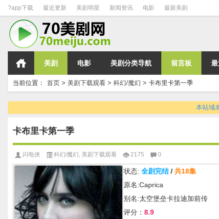
?app下载
最近更新
美剧明星
新闻资讯
电影
最新美剧
美剧
电影
美剧分类导航
留言板
最
当前位置：
首页
>
美剧下载观看
>
科幻/魔幻
>
卡布里卡第一季
本站域名变
卡布里卡第一季
闪电侠
科幻/魔幻
,
美剧下载观看
2175
0
状态:
全剧完结
/
共18集
原名:Caprica
别名:太空堡垒卡拉迪加前传
评分：
8.9