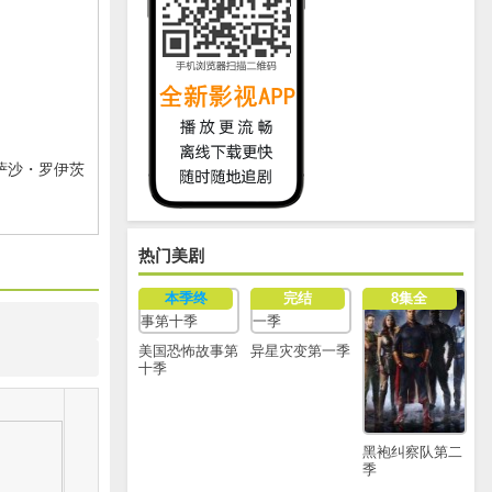
萨沙・罗伊茨
热门美剧
本季终
完结
8集全
美国恐怖故事第
异星灾变第一季
十季
黑袍纠察队第二
季