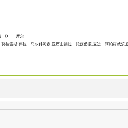
纳德・D・・摩尔
・莫拉雷斯,葆拉・马尔科姆森,亚历山德拉・托蕊桑尼,麦达・阿帕诺威茨,