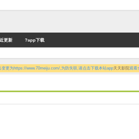
近更新
?app下载
更为https://www.70meiju.com/,为防失联,请点击下载本站app
天天影院
观看