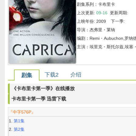
剧集系列：卡布里卡
上次更新:
09-16
更新周期:
上映年份: 2009 下一季:
导演：杰弗里・莱纳
编剧：Remi・Aubuchon,罗
主演：埃里克・斯托尔兹,埃塞
下载2
介绍
剧集
《卡布里卡第一季》在线播放
卡布里卡第一季 迅雷下载
『中字576P』
第1集
第2集