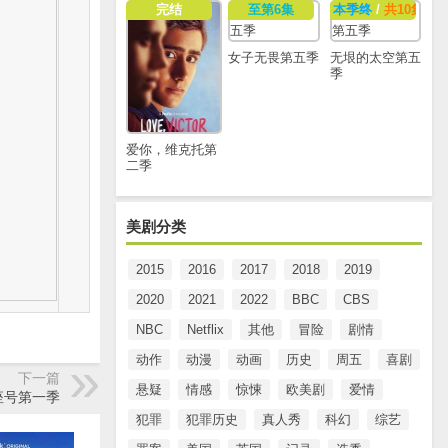
完结
至第6集
本季终
/
共10集
女子无畏第五季
无垠的太空第五
季
爱你，维克托第
二季
美剧分类
2015
2016
2017
2018
2019
2020
2021
2022
BBC
CBS
NBC
Netflix
其他
冒险
剧情
动作
动漫
动画
历史
周五
喜剧
下一篇
悬疑
情感
惊悚
欧美剧
爱情
座号第一季
犯罪
犯罪历史
真人秀
科幻
综艺