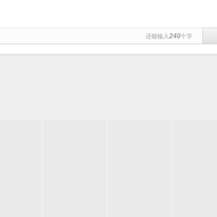
240
还能输入
个字