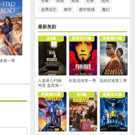
罪案
美国
英国
记录
选秀
选秀综艺
都市
都市情感
魔幻
最新美剧
全8集
更新至03集
更新第03集
末第一季
人面兽心约翰·
狂怒追缉第一季
花岗岩港第三季
韦恩·盖西第一
季
更新第01集
全8集
更新至01集