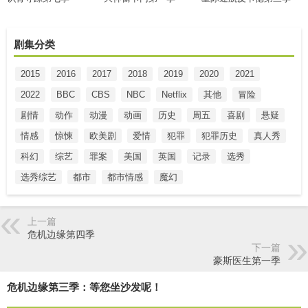
剧集分类
2015
2016
2017
2018
2019
2020
2021
2022
BBC
CBS
NBC
Netflix
其他
冒险
剧情
动作
动漫
动画
历史
周五
喜剧
悬疑
情感
惊悚
欧美剧
爱情
犯罪
犯罪历史
真人秀
科幻
综艺
罪案
美国
英国
记录
选秀
选秀综艺
都市
都市情感
魔幻
上一篇
危机边缘第四季
下一篇
豪斯医生第一季
危机边缘第三季：等您坐沙发呢！