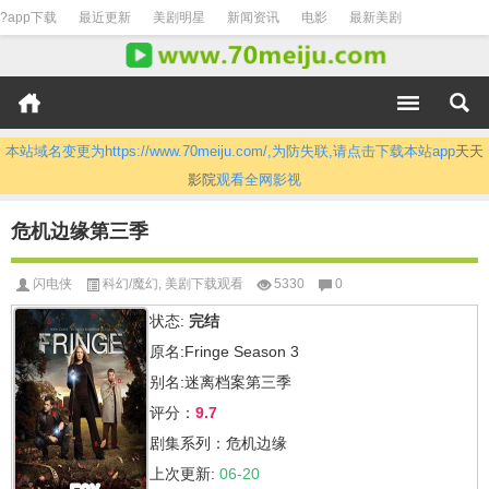
?app下载
最近更新
美剧明星
新闻资讯
电影
最新美剧
本站域名变更为https://www.70meiju.com/,为防失联,请点击下载本站app
天天
影院
观看全网影视
危机边缘第三季
闪电侠
科幻/魔幻
,
美剧下载观看
5330
0
状态:
完结
原名:Fringe Season 3
别名:迷离档案第三季
评分：
9.7
剧集系列：危机边缘
上次更新:
06-20