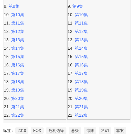
第9集
第9集
第10集
第10集
第11集
第11集
第12集
第12集
第13集
第13集
第14集
第14集
第15集
第15集
第16集
第16集
第17集
第17集
第18集
第18集
第19集
第19集
第20集
第20集
第21集
第21集
第22集
第22集
标签：
2010
FOX
危机边缘
悬疑
惊悚
科幻
罪案