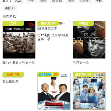
标签：
2021
历史
悬疑
欧美剧
犯罪
纪录片
美国
美国剧
猜您喜欢
完结
更新至2集
12集全
行尸走肉·达里尔·迪克
森第二季
我们的世界大战第一季
亿万第一季
至第10集
全剧完结
/
共10集
更新第15集
权欲第四章