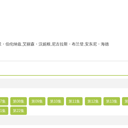
卫・伯伦纳兹,艾丽森・汉妮根,尼古拉斯・布兰登,安东尼・海德
7集
第08集
第09集
第10集
第11集
第12集
第13集
第
1集
第22集