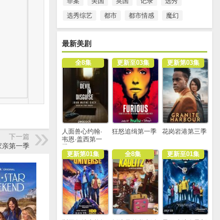
罪案
美国
英国
记录
选秀
选秀综艺
都市
都市情感
魔幻
最新美剧
全8集
更新至03集
更新第03集
人面兽心约翰·
狂怒追缉第一季
花岗岩港第三季
下一篇
韦恩·盖西第一
家亲第一季
季
更新第01集
全8集
更新至01集