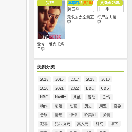
完结
本季终
/
共10集
更新至25集
无垠的太空第五
行尸走肉第十一
季
季
爱你，维克托第
二季
美剧分类
2015
2016
2017
2018
2019
2020
2021
2022
BBC
CBS
NBC
Netflix
其他
冒险
剧情
动作
动漫
动画
历史
周五
喜剧
悬疑
情感
惊悚
欧美剧
爱情
犯罪
犯罪历史
真人秀
科幻
综艺