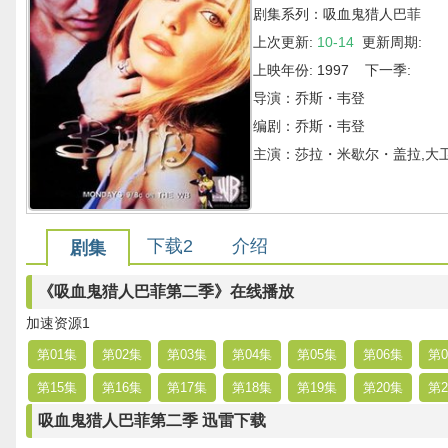
剧集系列：吸血鬼猎人巴菲
上次更新:
10-14
更新周期:
上映年份: 1997 下一季:
导演：乔斯・韦登
编剧：乔斯・韦登
主演：莎拉・米歇尔・盖拉,大
下载2
介绍
剧集
《吸血鬼猎人巴菲第二季》在线播放
加速资源1
第01集
第02集
第03集
第04集
第05集
第06集
第0
第15集
第16集
第17集
第18集
第19集
第20集
第2
吸血鬼猎人巴菲第二季 迅雷下载