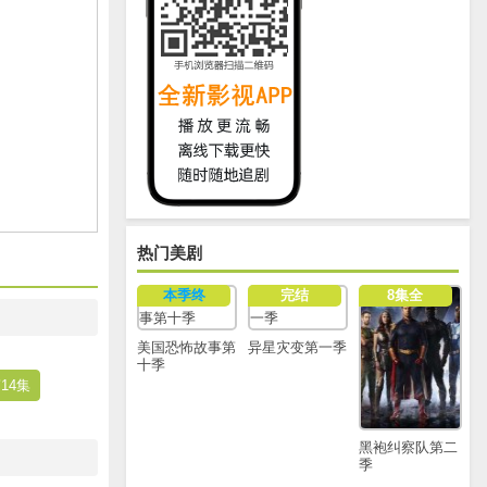
热门美剧
本季终
完结
8集全
美国恐怖故事第
异星灾变第一季
十季
14集
黑袍纠察队第二
季