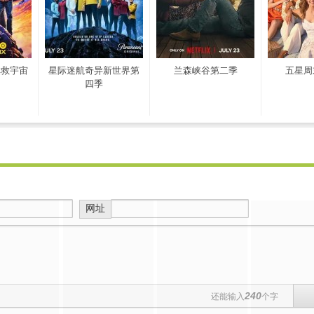
拯救宇宙
星际迷航奇异新世界第
兰森峡谷第二季
五星周
四季
网址
240
还能输入
个字