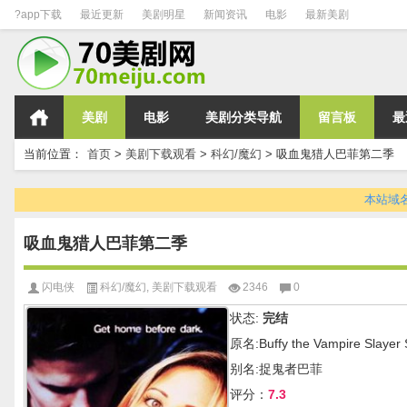
?app下载
最近更新
美剧明星
新闻资讯
电影
最新美剧
美剧
电影
美剧分类导航
留言板
最
当前位置：
首页
>
美剧下载观看
>
科幻/魔幻
>
吸血鬼猎人巴菲第二季
本站域名变
吸血鬼猎人巴菲第二季
闪电侠
科幻/魔幻
,
美剧下载观看
2346
0
状态:
完结
原名:Buffy the Vampire Slayer
别名:捉鬼者巴菲
评分：
7.3