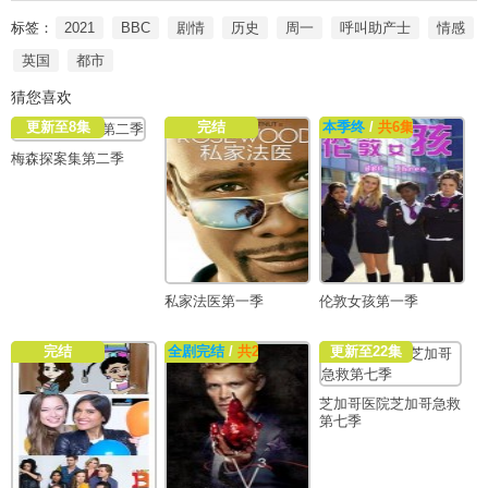
标签：
2021
BBC
剧情
历史
周一
呼叫助产士
情感
英国
都市
猜您喜欢
更新至8集
完结
本季终
/
共6集
梅森探案集第二季
私家法医第一季
伦敦女孩第一季
完结
全剧完结
/
共22集
更新至22集
芝加哥医院芝加哥急救
第七季