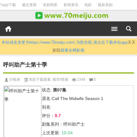
?app下载
最近更新
美剧明星
新闻资讯
电影
最新美剧
本站域名变更为https://www.70meiju.com/,为防失联,请点击下载本站app
天天
影院
观看全网影视
呼叫助产士第十季
闪电侠
美剧下载观看
,
都市/情感
2349
0
状态:
第07集
原名:Call The Midwife Season 1
别名:
评分：
9.7
剧集系列：呼叫助产士
上次更新:
10-04