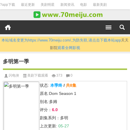
?app下载
最近更新
美剧明星
新闻资讯
电影
最新美剧
本站域名变更为https://www.70meiju.com/,为防失联,请点击下载本站app
天天
影院
观看全网影视
多明第一季
闪电侠
美剧下载观看
373
0
状态:
本季终
/
共8集
原名:Dom Season 1
别名:多姆
评分：
6.0
剧集系列：多明
上次更新:
05-27