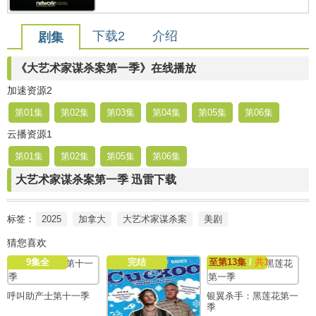
下载2
介绍
剧集
《大艺术家谋杀案第一季》在线播放
加速资源2
第01集
第02集
第03集
第04集
第05集
第06集
云播资源1
第01集
第02集
第05集
第06集
大艺术家谋杀案第一季 迅雷下载
标签：
2025
加拿大
大艺术家谋杀案
美剧
猜您喜欢
9集全
完结
至第13集
/
共13集
呼叫助产士第十一季
银翼杀手：黑莲花第一
季