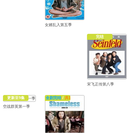
女婿乱入第五季
完结
宋飞正传第八季
更新至9集
全剧完结
/
共16集
空战群英第一季