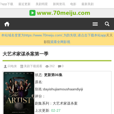
?app下载
最近更新
美剧明星
新闻资讯
电影
最新美剧
本站域名变更为https://www.70meiju.com/,为防失联,请点击下载本站app
天天
影院
观看全网影视
大艺术家谋杀案第一季
闪电侠
美剧下载观看
262
0
状态:
更新第06集
原名:
别名:dayishujiamoushaandiyiji
评分：
剧集系列：大艺术家谋杀案
上次更新:
02-27