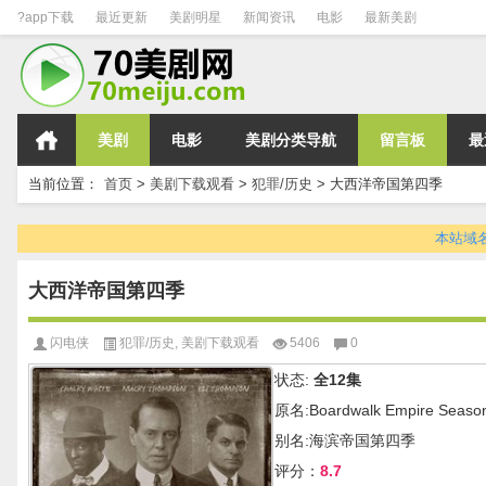
?app下载
最近更新
美剧明星
新闻资讯
电影
最新美剧
美剧
电影
美剧分类导航
留言板
最
当前位置：
首页
>
美剧下载观看
>
犯罪/历史
>
大西洋帝国第四季
本站域名变
大西洋帝国第四季
闪电侠
犯罪/历史
,
美剧下载观看
5406
0
状态:
全12集
原名:Boardwalk Empire Seaso
别名:海滨帝国第四季
评分：
8.7