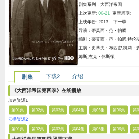
剧集系列：大西洋帝国
上次更新:
06-21
更新周期:
上映年份: 2013 下一季:
导演：蒂莫西・范・帕腾
编剧：蒂莫西・范・帕腾,特伦
主演：史蒂夫・布西密,凯莉・麦
姆斯,杰克・休斯顿
下载2
介绍
剧集
《大西洋帝国第四季》在线播放
加速资源1
第01集
第02集
第03集
第04集
第05集
第06集
第0
云播资源2
第01集
第02集
第03集
第04集
第05集
第06集
第0