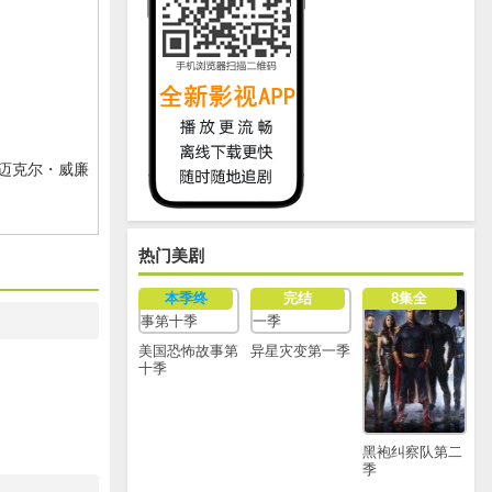
,迈克尔・威廉
热门美剧
本季终
完结
8集全
美国恐怖故事第
异星灾变第一季
十季
黑袍纠察队第二
季