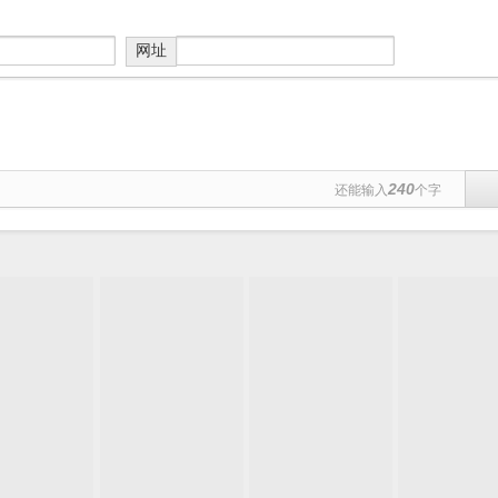
网址
240
还能输入
个字