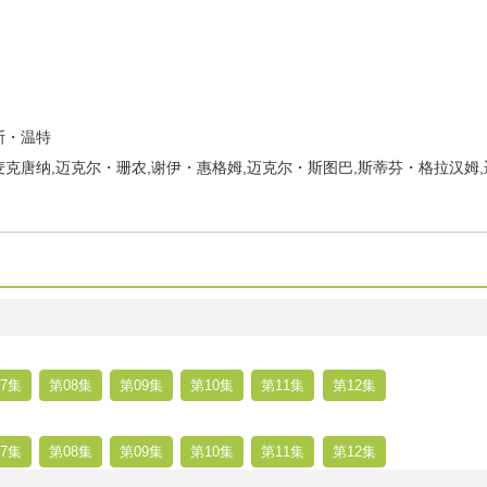
斯・温特
克唐纳,迈克尔・珊农,谢伊・惠格姆,迈克尔・斯图巴,斯蒂芬・格拉汉姆
7集
第08集
第09集
第10集
第11集
第12集
7集
第08集
第09集
第10集
第11集
第12集