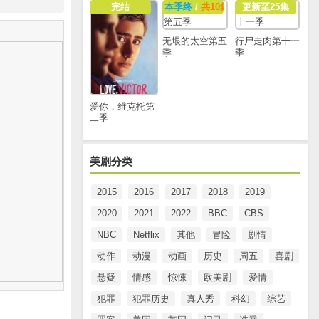
完结
本季终
/
共10集
更新至25集
无垠的太空第五
行尸走肉第十一
季
季
爱你，维克托第
二季
美剧分类
2015
2016
2017
2018
2019
2020
2021
2022
BBC
CBS
NBC
Netflix
其他
冒险
剧情
动作
动漫
动画
历史
周五
喜剧
悬疑
情感
惊悚
欧美剧
爱情
犯罪
犯罪历史
真人秀
科幻
综艺