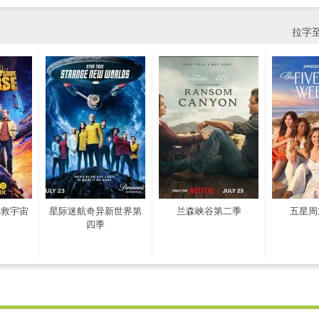
拉字
拯救宇宙
星际迷航奇异新世界第
兰森峡谷第二季
五星周
四季