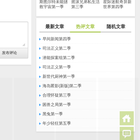
斯图尔特未能拯
摇滚兄弟私生活
星际迷航奇异新
救宇宙第一季
第三季
世界第四季
最新文章
热评文章
随机文章
早间新闻第四季
司法正义第二季
潜能探案组第二季
司法正义第一季
新世代厨神第一季
海岛匿影(新版)第二季
合理怀疑第三季
困兽之局第一季
黑兔第一季
年少轻狂第五季