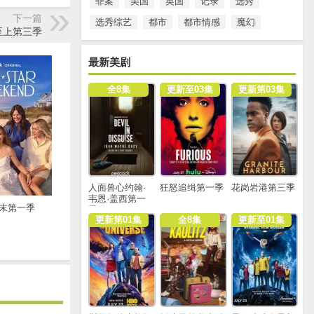
罪案
美国
英国
记录
选秀
下一篇
选秀综艺
都市
都市情感
魔幻
至上第三季
最新美剧
全8集
更新至03集
更新第03集
人面兽心约翰·
狂怒追缉第一季
花岗岩港第三季
韦恩·盖西第一
末第一季
季
更新第01集
全8集
更新至01集