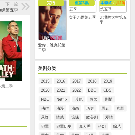
完结
至第6集
本季终
/
共10集
下一篇
边缘第五季
女子无畏第五季
无垠的太空第五
季
爱你，维克托第
二季
美剧分类
2015
2016
2017
2018
2019
谷第二季
2020
2021
2022
BBC
CBS
NBC
Netflix
其他
冒险
剧情
动作
动漫
动画
历史
周五
喜剧
悬疑
情感
惊悚
欧美剧
爱情
犯罪
犯罪历史
真人秀
科幻
综艺