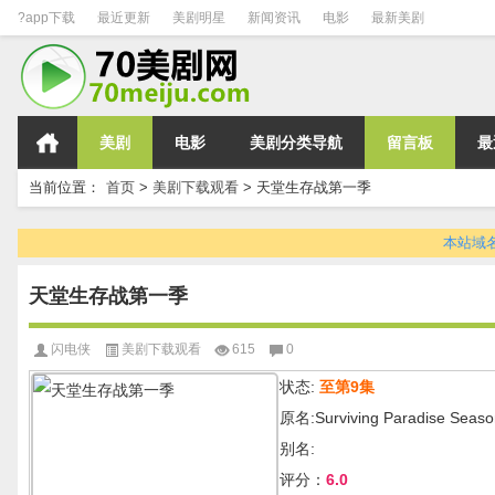
?app下载
最近更新
美剧明星
新闻资讯
电影
最新美剧
美剧
电影
美剧分类导航
留言板
最
当前位置：
首页
>
美剧下载观看
>
天堂生存战第一季
本站域名变
天堂生存战第一季
闪电侠
美剧下载观看
615
0
状态:
至第9集
原名:Surviving Paradise Seaso
别名:
评分：
6.0