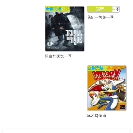
全剧完结
/
共10集
完结
我们一族第一季
黑白怪医第一季
全剧完结
/
共68集
啄木鸟伍迪