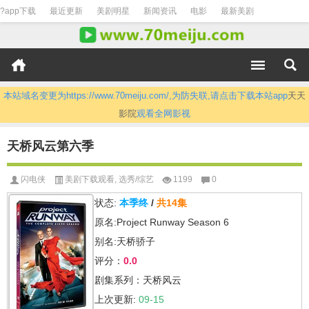
?app下载
最近更新
美剧明星
新闻资讯
电影
最新美剧
本站域名变更为https://www.70meiju.com/,为防失联,请点击下载本站app
天天
影院
观看全网影视
天桥风云第六季
闪电侠
美剧下载观看
,
选秀/综艺
1199
0
状态:
本季终
/
共14集
原名:Project Runway Season 6
别名:天桥骄子
评分：
0.0
剧集系列：天桥风云
上次更新:
09-15