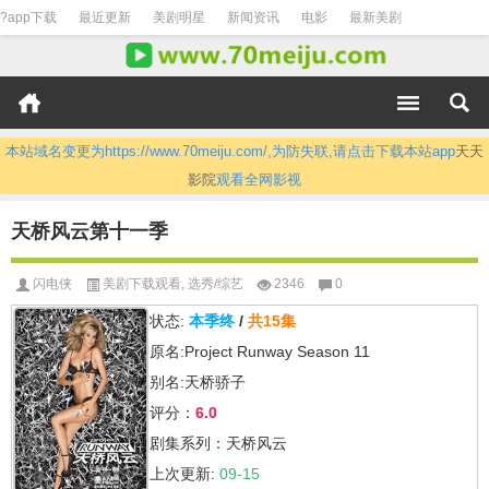
?app下载
最近更新
美剧明星
新闻资讯
电影
最新美剧
本站域名变更为https://www.70meiju.com/,为防失联,请点击下载本站app
天天
影院
观看全网影视
天桥风云第十一季
闪电侠
美剧下载观看
,
选秀/综艺
2346
0
状态:
本季终
/
共15集
原名:Project Runway Season 11
别名:天桥骄子
评分：
6.0
剧集系列：天桥风云
上次更新:
09-15