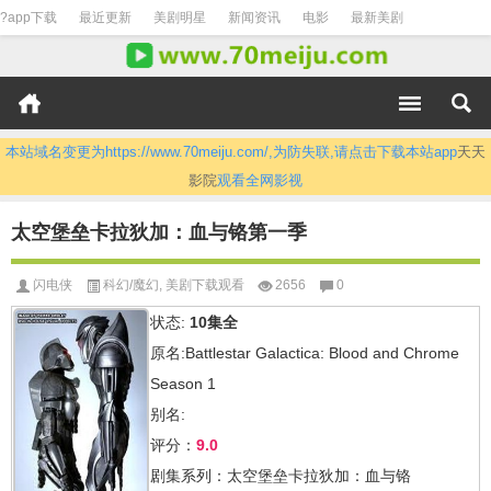
?app下载
最近更新
美剧明星
新闻资讯
电影
最新美剧
本站域名变更为https://www.70meiju.com/,为防失联,请点击下载本站app
天天
影院
观看全网影视
太空堡垒卡拉狄加：血与铬第一季
闪电侠
科幻/魔幻
,
美剧下载观看
2656
0
状态:
10集全
原名:Battlestar Galactica: Blood and Chrome
Season 1
别名:
评分：
9.0
剧集系列：太空堡垒卡拉狄加：血与铬