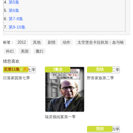
第5集
第6集
第7-8集
第9-10集
标签：
2012
其他
剧情
动作
太空堡垒卡拉狄加：血与铬
科幻
美国
魔幻
猜您喜欢
至第11集
/
共11集
3集全
完结
日落家园第七季
野兽家族第二季
瑞灵顿凶案第一季
完结