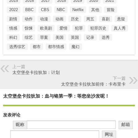
2015
2016
2017
2018
2019
2020
2021
2022
BBC
CBS
NBC
Netflix
其他
冒险
剧情
动作
动漫
动画
历史
周五
喜剧
悬疑
情感
惊悚
欧美剧
爱情
犯罪
犯罪历史
真人秀
科幻
综艺
罪案
美国
英国
记录
选秀
选秀综艺
都市
都市情感
魔幻
上一篇
太空堡垒卡拉狄加：计划
下一篇
太空堡垒卡拉狄加前传：卡布里卡
太空堡垒卡拉狄加：血与铬第一季：等您坐沙发呢！
发表评论
昵称
邮箱
网址