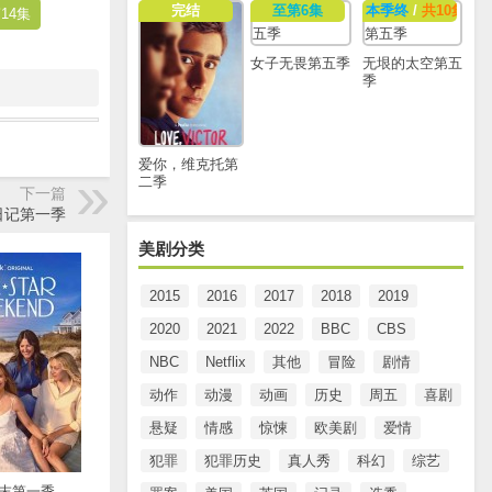
完结
至第6集
本季终
/
共10集
14集
女子无畏第五季
无垠的太空第五
季
爱你，维克托第
二季
下一篇
日记第一季
美剧分类
2015
2016
2017
2018
2019
2020
2021
2022
BBC
CBS
NBC
Netflix
其他
冒险
剧情
动作
动漫
动画
历史
周五
喜剧
悬疑
情感
惊悚
欧美剧
爱情
犯罪
犯罪历史
真人秀
科幻
综艺
末第一季