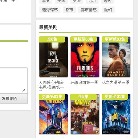
罪案
美国
英国
记录
选秀
选秀综艺
都市
都市情感
魔幻
最新美剧
全8集
更新至03集
更新第03集
人面兽心约翰·
狂怒追缉第一季
花岗岩港第三季
韦恩·盖西第一
季
更新第01集
全8集
更新至01集