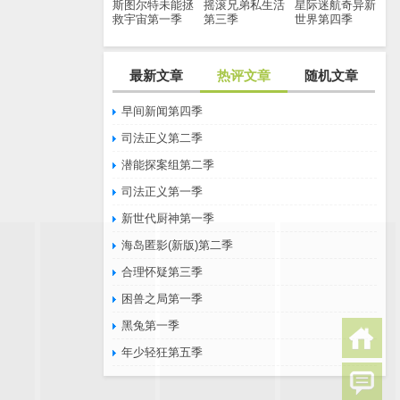
斯图尔特未能拯
摇滚兄弟私生活
星际迷航奇异新
救宇宙第一季
第三季
世界第四季
最新文章
热评文章
随机文章
早间新闻第四季
司法正义第二季
潜能探案组第二季
司法正义第一季
新世代厨神第一季
海岛匿影(新版)第二季
合理怀疑第三季
困兽之局第一季
黑兔第一季
年少轻狂第五季