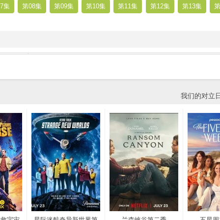
7集
第08集
第09集
第10集
第11集
第12集
第13集
第
我们的对立
拯救宇宙
星际迷航奇异新世界第
兰森峡谷第二季
五星周