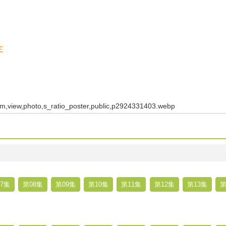
三
,view,photo,s_ratio_poster,public,p2924331403.webp
7集
第08集
第09集
第10集
第11集
第12集
第13集
第