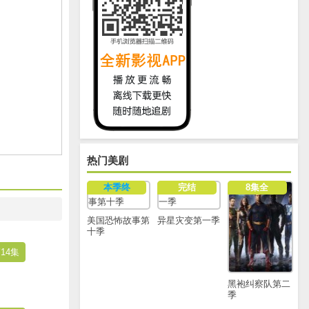
热门美剧
本季终
完结
8集全
美国恐怖故事第
异星灾变第一季
十季
14集
黑袍纠察队第二
季