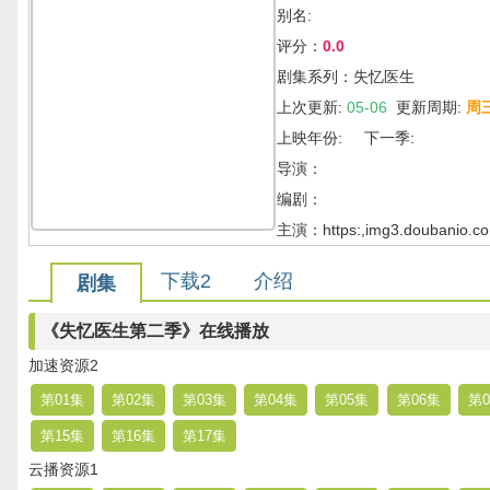
别名:
评分：
0.0
剧集系列：失忆医生
上次更新:
05-06
更新周期:
周
上映年份: 下一季:
导演：
编剧：
主演：https:,img3.doubanio.com
下载2
介绍
剧集
《失忆医生第二季》在线播放
加速资源2
第01集
第02集
第03集
第04集
第05集
第06集
第0
第15集
第16集
第17集
云播资源1