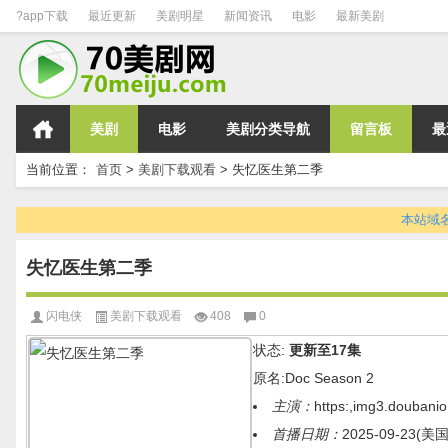
?app下载
最近更新
美剧明星
新闻资讯
电影
最新美剧
美剧
电影
美剧分类导航
留言板
最
当前位置：
首页
>
美剧下载观看
>
失忆医生第二季
本站域名变
失忆医生第二季
闪电侠
美剧下载观看
408
0
状态:
更新至17集
原名:Doc Season 2
主演：
https:,img3.doubani
首播日期：
2025-09-23(美国