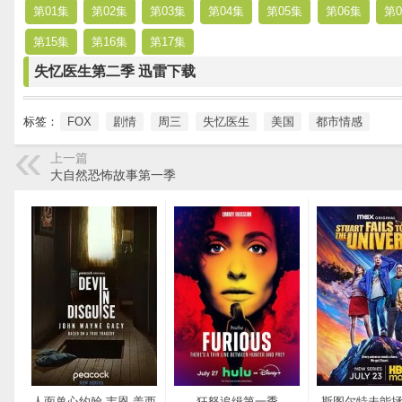
第01集
第02集
第03集
第04集
第05集
第06集
第0
第15集
第16集
第17集
失忆医生第二季 迅雷下载
标签：
FOX
剧情
周三
失忆医生
美国
都市情感
上一篇
大自然恐怖故事第一季
人面兽心约翰·韦恩·盖西
狂怒追缉第一季
斯图尔特未能