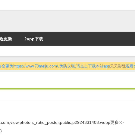
近更新
?app下载
更为https://www.70meiju.com/,为防失联,请点击下载本站app
天天影院
观看
o.com,view,photo,s_ratio_poster,public,p2924331403.webp
更多>>
)