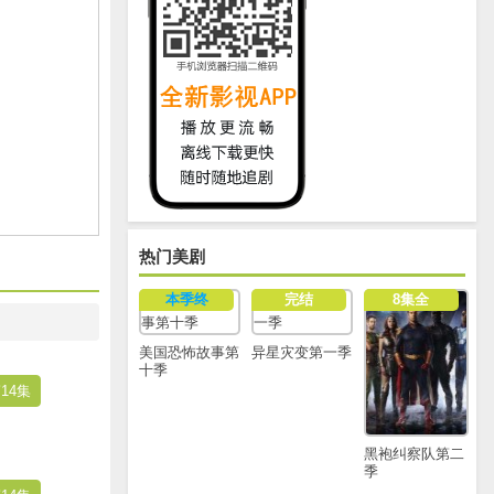
热门美剧
本季终
完结
8集全
美国恐怖故事第
异星灾变第一季
十季
14集
黑袍纠察队第二
季