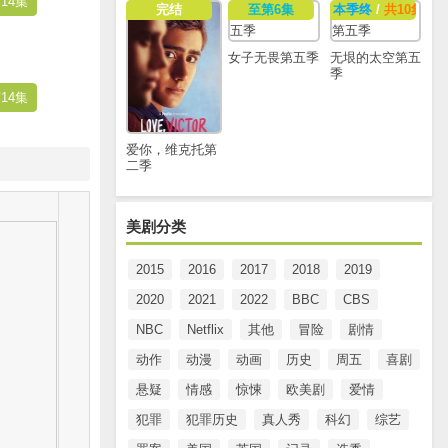
14集
完结
至第6集
本季终
/
共10集
女子无畏第五季
无垠的太空第五
季
14集
爱你，维克托第
二季
美剧分类
2015
2016
2017
2018
2019
2020
2021
2022
BBC
CBS
NBC
Netflix
其他
冒险
剧情
动作
动漫
动画
历史
周五
喜剧
悬疑
情感
惊悚
欧美剧
爱情
犯罪
犯罪历史
真人秀
科幻
综艺