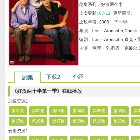
剧集系列：好汉两个半
上次更新:
07-11
更新周期:
上映年份: 2003 下一季:
导演：Lee・Aronsohn,Chuck・
编剧：Lee・Aronsohn,查克・
主演：查理・辛,乔恩・克莱尔,
下载2
介绍
剧集
《好汉两个半第一季》在线播放
加速资源1
第01集
第02集
第03集
第04集
第05集
第06集
第0
第15集
第16集
第17集
第18集
第19集
第20集
第2
云播资源1