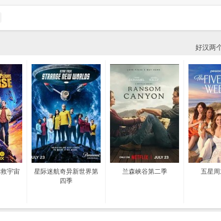
好汉两
拯救宇宙
星际迷航奇异新世界第
兰森峡谷第二季
五星周
四季