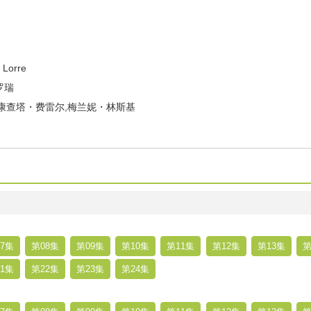
Lorre
罗瑞
康查塔・费雷尔,梅兰妮・林斯基
7集
第08集
第09集
第10集
第11集
第12集
第13集
第
1集
第22集
第23集
第24集