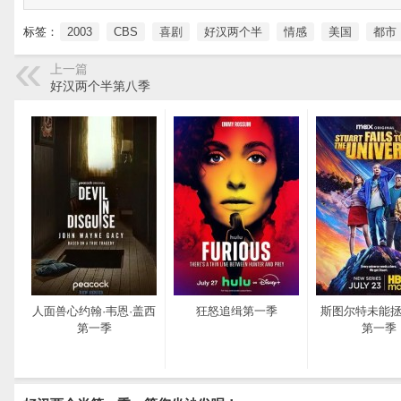
标签：
2003
CBS
喜剧
好汉两个半
情感
美国
都市
上一篇
好汉两个半第八季
人面兽心约翰·韦恩·盖西
狂怒追缉第一季
斯图尔特未能
第一季
第一季