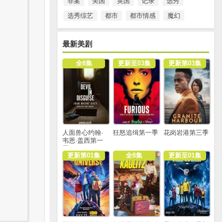
罪案
美国
英国
记录
选秀
选秀综艺
都市
都市情感
魔幻
最新美剧
全8集
更新至03集
更新第03集
人面兽心约翰·
狂怒追缉第一季
花岗岩港第三季
韦恩·盖西第一
季
更新第01集
全8集
更新至01集