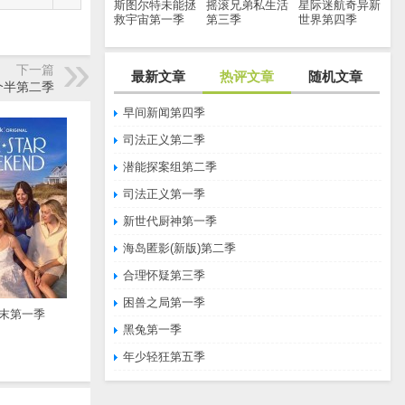
斯图尔特未能拯
摇滚兄弟私生活
星际迷航奇异新
救宇宙第一季
第三季
世界第四季
下一篇
最新文章
热评文章
随机文章
个半第二季
早间新闻第四季
司法正义第二季
潜能探案组第二季
司法正义第一季
新世代厨神第一季
海岛匿影(新版)第二季
合理怀疑第三季
困兽之局第一季
末第一季
黑兔第一季
年少轻狂第五季