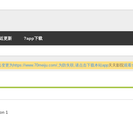
近更新
?app下载
更为https://www.70meiju.com/,为防失联,请点击下载本站app
天天影院
观看
on 1