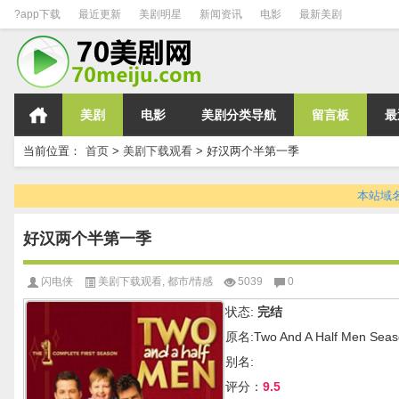
?app下载
最近更新
美剧明星
新闻资讯
电影
最新美剧
美剧
电影
美剧分类导航
留言板
最
当前位置：
首页
>
美剧下载观看
>
好汉两个半第一季
本站域名变
好汉两个半第一季
闪电侠
美剧下载观看
,
都市/情感
5039
0
状态:
完结
原名:Two And A Half Men Seas
别名:
评分：
9.5