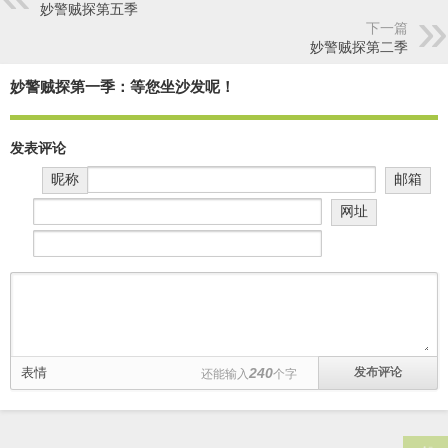
妙警贼探第五季
下一篇
妙警贼探第二季
妙警贼探第一季：等您坐沙发呢！
发表评论
昵称
邮箱
网址
表情
240
还能输入
个字