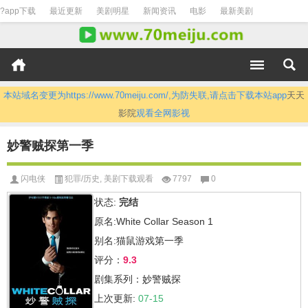
?app下载
最近更新
美剧明星
新闻资讯
电影
最新美剧
本站域名变更为https://www.70meiju.com/,为防失联,请点击下载本站app
天天
影院
观看全网影视
妙警贼探第一季
闪电侠
犯罪/历史
,
美剧下载观看
7797
0
状态:
完结
原名:White Collar Season 1
别名:猫鼠游戏第一季
评分：
9.3
剧集系列：妙警贼探
上次更新:
07-15