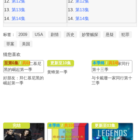
第12集
第12集
第13集
第13集
第14集
第14集
标签：
2009
USA
剧情
历史
妙警贼探
悬疑
犯罪
罪案
美国
猜您喜欢
至第6集
/
共6集
更新至10集
本季终
/
共14集
黄蜂第一季
好朋友：拜仁慕尼黑的
与卡戴珊一家同行第十
崛起第一季
三季
完结
本季终
/
共10集
更新至03集