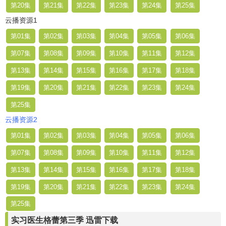
第20集
第21集
第22集
第23集
第24集
第25集
云播资源1
第01集
第02集
第03集
第04集
第05集
第06集
第07集
第08集
第09集
第10集
第11集
第12集
第13集
第14集
第15集
第16集
第17集
第18集
第19集
第20集
第21集
第22集
第23集
第24集
第25集
云播资源2
第01集
第02集
第03集
第04集
第05集
第06集
第07集
第08集
第09集
第10集
第11集
第12集
第13集
第14集
第15集
第16集
第17集
第18集
第19集
第20集
第21集
第22集
第23集
第24集
第25集
实习医生格蕾第三季 迅雷下载