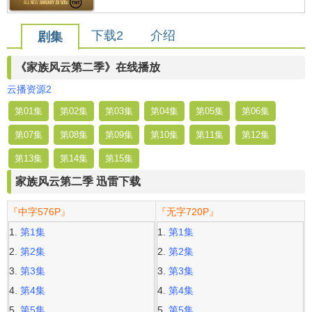
下载2
介绍
剧集
《家族风云第二季》在线播放
云播资源2
第01集
第02集
第03集
第04集
第05集
第06集
第07集
第08集
第09集
第10集
第11集
第12集
第13集
第14集
第15集
家族风云第二季 迅雷下载
『中字576P』
『无字720P』
第1集
第1集
第2集
第2集
第3集
第3集
第4集
第4集
第5集
第5集