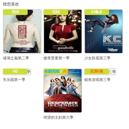
猜您喜欢
完结
完结
24集全
谜湖之巅第二季
傲骨贤妻第一季
少女卧底第三季
HD
全剧完结
/
共23集
至第6集
失乐园第一季
鱿鱼游戏第三季
绝望的主妇第六季