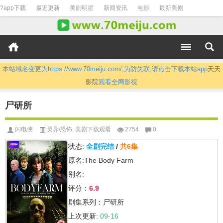
?app下载
最近更新
美剧明星
新闻资讯
电影
最新美剧
本站域名变更为https://www.70meiju.com/,为防失联,请点击下载本站app
天天
影院
观看全网影视
尸研所
闪电侠
灵异/恐怖
,
美剧下载观看
2754
0
状态:
全剧完结
/
共6集
原名:The Body Farm
别名:
评分：
6.9
剧集系列：尸研所
上次更新:
09-16