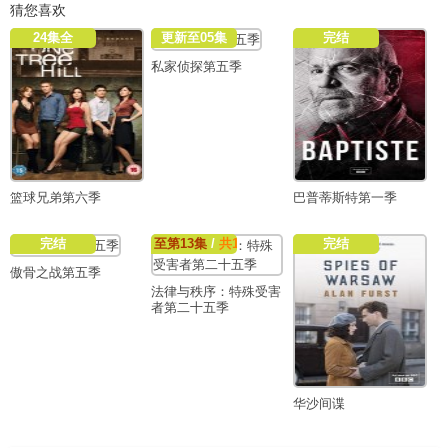
猜您喜欢
24集全
更新至05集
完结
私家侦探第五季
篮球兄弟第六季
巴普蒂斯特第一季
完结
至第13集
/
共13集
完结
傲骨之战第五季
法律与秩序：特殊受害
者第二十五季
华沙间谍