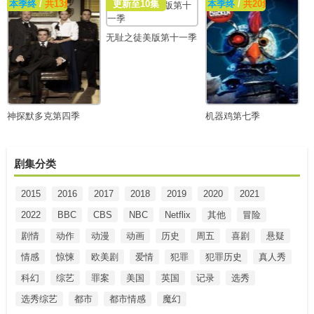
本季终
/
共13集
更新至10集
本季终
/
共20集
无耻之徒美版第十一季
神探默多克第四季
机器鸡第七季
剧集分类
2015
2016
2017
2018
2019
2020
2021
2022
BBC
CBS
NBC
Netflix
其他
冒险
剧情
动作
动漫
动画
历史
周五
喜剧
悬疑
情感
惊悚
欧美剧
爱情
犯罪
犯罪历史
真人秀
科幻
综艺
罪案
美国
英国
记录
选秀
选秀综艺
都市
都市情感
魔幻