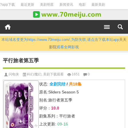
?app下载
最近更新
美剧明星
新闻资讯
电影
最新美剧
本站域名变更为https://www.70meiju.com/,为防失联,请点击下载本站app
天天
影院
观看全网影视
平行旅者第五季
闪电侠
科幻/魔幻
,
美剧下载观看
1651
0
状态:
全剧完结
/
共18集
原名:Sliders Season 5
别名:旅行者第五季
评分：
10.0
剧集系列：平行旅者
上次更新:
09-16