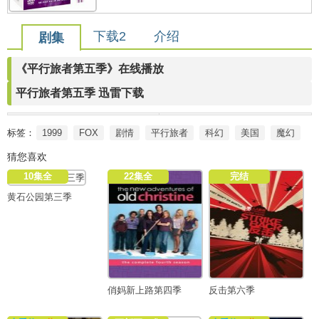
下载2
介绍
剧集
《平行旅者第五季》在线播放
平行旅者第五季 迅雷下载
标签：
1999
FOX
剧情
平行旅者
科幻
美国
魔幻
猜您喜欢
10集全
22集全
完结
黄石公园第三季
俏妈新上路第四季
反击第六季