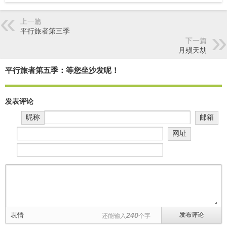
上一篇
平行旅者第三季
下一篇
月殒天劫
平行旅者第五季：等您坐沙发呢！
发表评论
昵称
邮箱
网址
表情
240
还能输入
个字