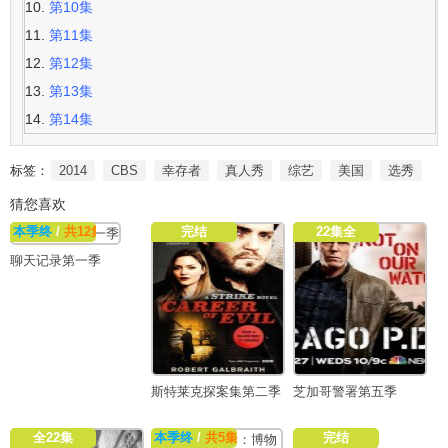
第10集
第11集
第12集
第13集
第14集
标签：
2014
CBS
幸存者
真人秀
综艺
美国
选秀
猜您喜欢
本季终
/
共12集
完结
22集全
聊天记录第一季
斯特莱克探案集第二季
芝加哥警署第五季
全22集
本季终
/
共5集
完结