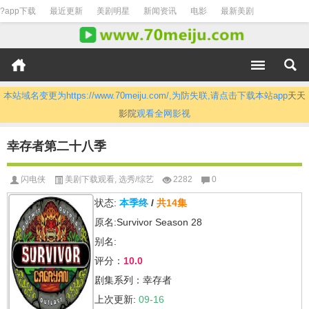
?app下载
最近更新
美剧明星
新闻资讯
电影
最新美剧
本站域名变更为https://www.70meiju.com/,为防失联,请点击下载本站app
天天
影院
观看全网影视
幸存者第二十八季
闪电侠
美剧下载观看
,
选秀/综艺
2282
0
状态:
本季终
/
共14集
原名:Survivor Season 28
别名:
评分：
10.0
剧集系列：幸存者
上次更新:
09-16