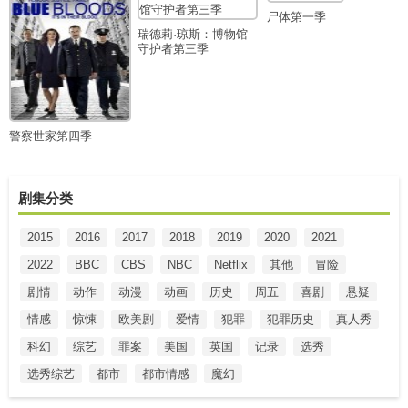
尸体第一季
瑞德莉·琼斯：博物馆
守护者第三季
警察世家第四季
剧集分类
2015
2016
2017
2018
2019
2020
2021
2022
BBC
CBS
NBC
Netflix
其他
冒险
剧情
动作
动漫
动画
历史
周五
喜剧
悬疑
情感
惊悚
欧美剧
爱情
犯罪
犯罪历史
真人秀
科幻
综艺
罪案
美国
英国
记录
选秀
选秀综艺
都市
都市情感
魔幻