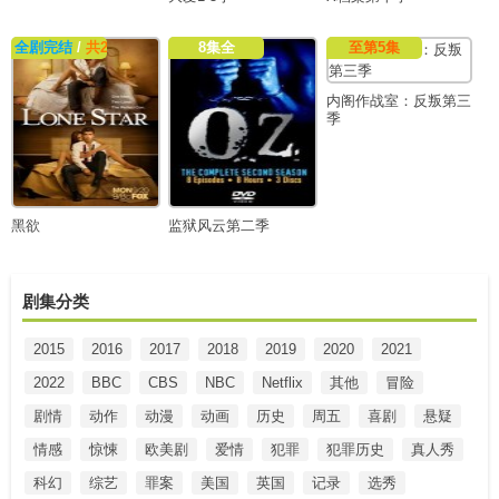
全剧完结
/
共2集
8集全
至第5集
内阁作战室：反叛第三
季
黑欲
监狱风云第二季
剧集分类
2015
2016
2017
2018
2019
2020
2021
2022
BBC
CBS
NBC
Netflix
其他
冒险
剧情
动作
动漫
动画
历史
周五
喜剧
悬疑
情感
惊悚
欧美剧
爱情
犯罪
犯罪历史
真人秀
科幻
综艺
罪案
美国
英国
记录
选秀