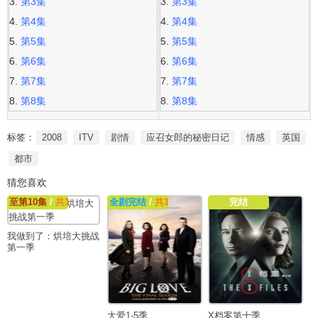
第3集
第3集
第4集
第4集
第5集
第5集
第6集
第6集
第7集
第7集
第8集
第8集
标签：
2008
ITV
剧情
应召女郎的秘密日记
情感
英国
都市
猜您喜欢
至第10集
/
共10集
全剧完结
/
共12集
【本剧只有外挂中字 且不全 勿
完结
我做到了：烘培大挑战
第一季
大爱1-5季
X档案第十季