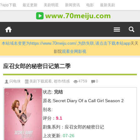
?app下载
最近更新
美剧明星
新闻资讯
电影
最新美剧
本站域名变更为https://www.70meiju.com/,为防失联,请点击下载本站app
天天
影院
观看全网影视
应召女郎的秘密日记第二季
闪电侠
美剧下载观看
,
都市/情感
4759
0
状态:
完结
原名:Secret Diary Of a Call Girl Season 2
别名:
评分：
9.1
剧集系列：应召女郎的秘密日记
上次更新:
07-26