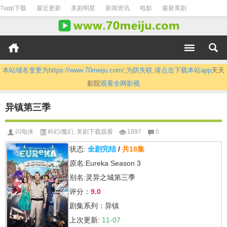
?app下载
最近更新
美剧明星
新闻资讯
电影
最新美剧
本站域名变更为https://www.70meiju.com/,为防失联,请点击下载本站app
天天
影院
观看全网影视
异镇第三季
闪电侠
科幻/魔幻
,
美剧下载观看
1897
0
状态:
全剧完结
/
共18集
原名:Eureka Season 3
别名:灵异之城第三季
评分：
9.0
剧集系列：异镇
上次更新:
11-07