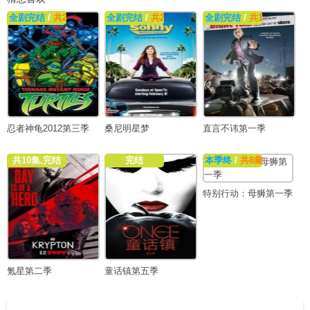
全剧完结
/
共26集
全剧完结
/
共21集
全剧完结
/
共10集
忍者神龟2012第三季
桑尼明星梦
直言不讳第一季
共10集,完结
完结
本季终
/
共8集
特别行动：母狮第一季
氪星第二季
童话镇第五季