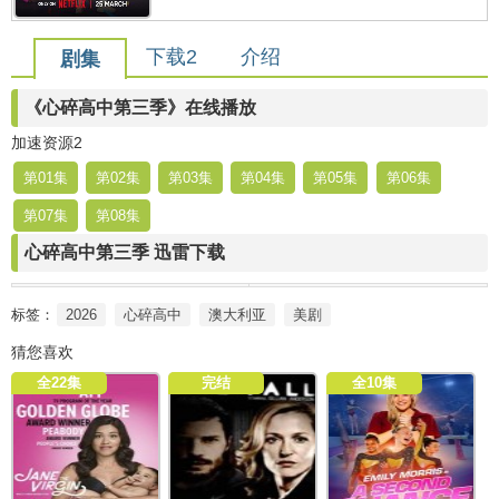
下载2
介绍
剧集
《心碎高中第三季》在线播放
加速资源2
第01集
第02集
第03集
第04集
第05集
第06集
第07集
第08集
心碎高中第三季 迅雷下载
标签：
2026
心碎高中
澳大利亚
美剧
猜您喜欢
全22集
完结
全10集