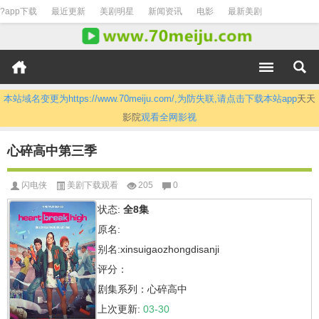
?app下载
最近更新
美剧明星
新闻资讯
电影
最新美剧
本站域名变更为https://www.70meiju.com/,为防失联,请点击下载本站app
天天
影院
观看全网影视
心碎高中第三季
闪电侠
美剧下载观看
205
0
状态:
全8集
原名:
别名:xinsuigaozhongdisanji
评分：
剧集系列：心碎高中
上次更新:
03-30