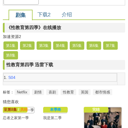
下载2
介绍
剧集
《性教育第四季》在线播放
加速资源2
第1集
第2集
第3集
第4集
第5集
第6集
第7集
第8集
性教育第四季 迅雷下载
S04
标签：
Netflix
剧情
喜剧
性教育
英国
都市情感
猜您喜欢
至第8集
/
共8集
本季终
完结
忍者之家第一季
我是第二季