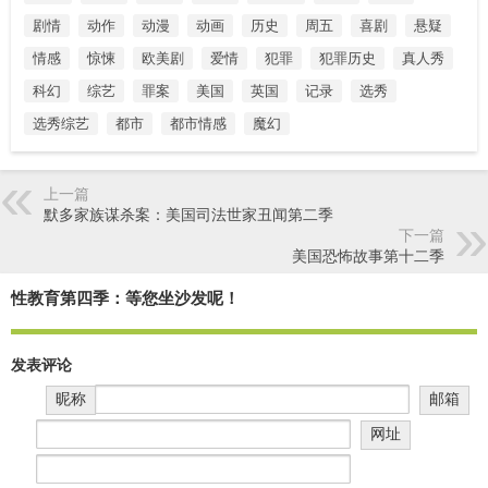
剧情
动作
动漫
动画
历史
周五
喜剧
悬疑
情感
惊悚
欧美剧
爱情
犯罪
犯罪历史
真人秀
科幻
综艺
罪案
美国
英国
记录
选秀
选秀综艺
都市
都市情感
魔幻
上一篇
默多家族谋杀案：美国司法世家丑闻第二季
下一篇
美国恐怖故事第十二季
性教育第四季：等您坐沙发呢！
发表评论
昵称
邮箱
网址