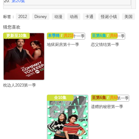
第20集
标签：
2012
Disney
动漫
动画
卡通
怪诞小镇
美国
猜您喜欢
更新至10集
本季终
/
共21集
至第6集
/
共6集
地狱厨房第十一季
恋父情结第一季
枕边人2023第一季
全10集
至第6集
/
共6集
遗赠的秘密第一季