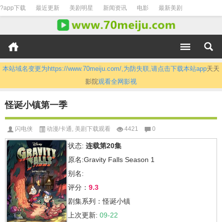
?app下载
最近更新
美剧明星
新闻资讯
电影
最新美剧
本站域名变更为https://www.70meiju.com/,为防失联,请点击下载本站app
天天
影院
观看全网影视
怪诞小镇第一季
闪电侠
动漫/卡通
,
美剧下载观看
4421
0
状态:
连载第20集
原名:Gravity Falls Season 1
别名:
评分：
9.3
剧集系列：怪诞小镇
上次更新:
09-22