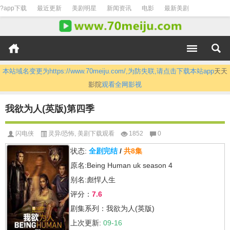
?app下载
最近更新
美剧明星
新闻资讯
电影
最新美剧
本站域名变更为https://www.70meiju.com/,为防失联,请点击下载本站app
天天
影院
观看全网影视
我欲为人(英版)第四季
闪电侠
灵异/恐怖
,
美剧下载观看
1852
0
状态:
全剧完结
/
共8集
原名:Being Human uk season 4
别名:彪悍人生
评分：
7.6
剧集系列：我欲为人(英版)
上次更新:
09-16