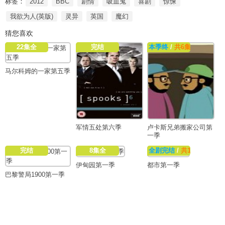
标签：
2012
BBC
剧情
吸血鬼
喜剧
惊悚
我欲为人(英版)
灵异
英国
魔幻
猜您喜欢
22集全
完结
本季终
/
共6集
马尔科姆的一家第五季
军情五处第六季
卢卡斯兄弟搬家公司第
一季
完结
8集全
全剧完结
/
共13集
伊甸园第一季
都市第一季
巴黎警局1900第一季