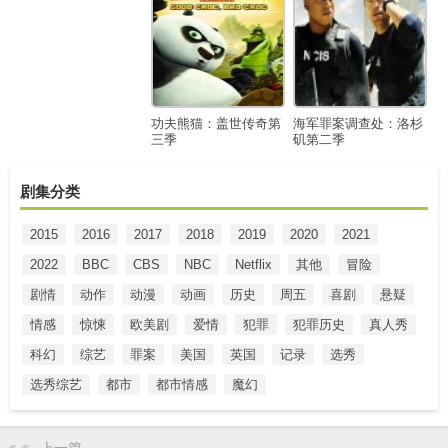
功夫熊猫：盖世传奇第
海军罪案调查处：洛杉
三季
矶第二季
剧集分类
2015
2016
2017
2018
2019
2020
2021
2022
BBC
CBS
NBC
Netflix
其他
冒险
剧情
动作
动漫
动画
历史
周五
喜剧
悬疑
情感
惊悚
欧美剧
爱情
犯罪
犯罪历史
真人秀
科幻
综艺
罪案
美国
英国
记录
选秀
选秀综艺
都市
都市情感
魔幻