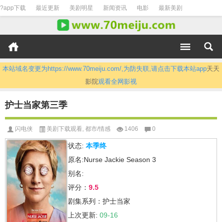
?app下载
最近更新
美剧明星
新闻资讯
电影
最新美剧
本站域名变更为https://www.70meiju.com/,为防失联,请点击下载本站app
天天
影院
观看全网影视
护士当家第三季
闪电侠
美剧下载观看
,
都市/情感
1406
0
状态:
本季终
原名:Nurse Jackie Season 3
别名:
评分：
9.5
剧集系列：护士当家
上次更新:
09-16