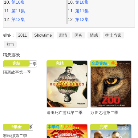
第10集
第10集
第11集
第11集
第12集
第12集
标签：
2011
Showtime
剧情
医务
情感
护士当家
都市
猜您喜欢
完结
完结
全剧完结
/
共13集
隔离故事第一季
追缉死亡游戏第二季
万兽之地第二季
9集全
本季终
/
共28集
完结
赛琳娜第二季