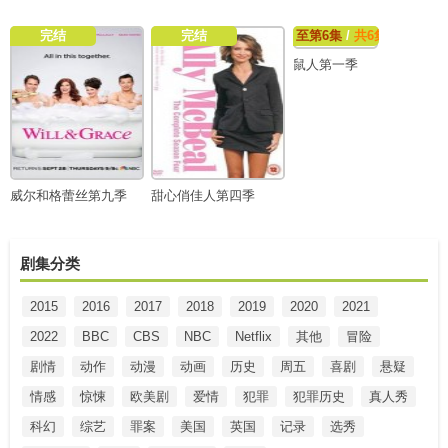
完结
完结
至第6集
/
共6集
鼠人第一季
威尔和格蕾丝第九季
甜心俏佳人第四季
剧集分类
2015
2016
2017
2018
2019
2020
2021
2022
BBC
CBS
NBC
Netflix
其他
冒险
剧情
动作
动漫
动画
历史
周五
喜剧
悬疑
情感
惊悚
欧美剧
爱情
犯罪
犯罪历史
真人秀
科幻
综艺
罪案
美国
英国
记录
选秀