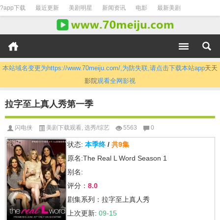
?app下载
最近更新
美剧明星
新闻资讯
电影
最新美剧
本站域名变更为https://www.70meiju.com/,为防失联,请点击下载本站app
天天
影院
观看全网影视
拉字至上真人秀第一季
闪电侠
美剧下载观看
,
选秀/综艺
5563
0
状态:
本季终
/
共9集
原名:The Real L Word Season 1
别名:
评分：
8.0
剧集系列：拉字至上真人秀
上次更新:
09-15