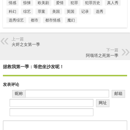
情感
惊悚
欧美剧
爱情
犯罪
犯罪历史
真人秀
科幻
综艺
罪案
美国
英国
记录
选秀
选秀综艺
都市
都市情感
魔幻
上一篇
火烬之女第一季
下一篇
阿颂塔之死第一季
拯救我第一季：等您坐沙发呢！
发表评论
昵称
邮箱
网址