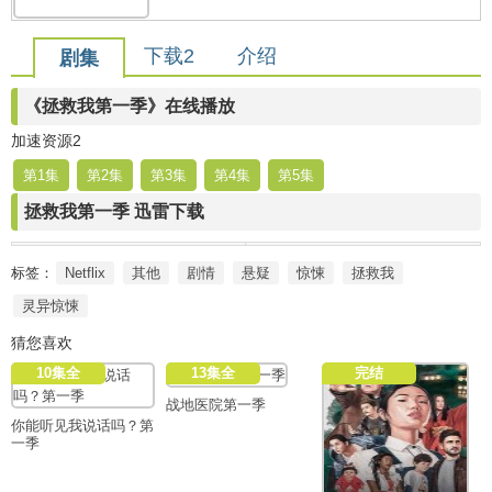
下载2
介绍
剧集
《拯救我第一季》在线播放
加速资源2
第1集
第2集
第3集
第4集
第5集
拯救我第一季 迅雷下载
标签：
Netflix
其他
剧情
悬疑
惊悚
拯救我
灵异惊悚
猜您喜欢
10集全
13集全
完结
战地医院第一季
你能听见我说话吗？第
一季