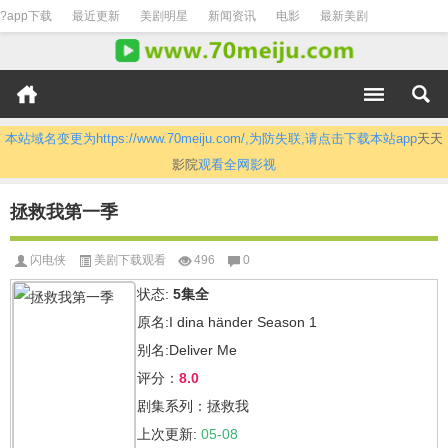
?app下载
最近更新
美剧明星
新闻资讯
电影
最新美剧
本站域名变更为https://www.70meiju.com/,为防失联,请点击下载本站app
天天
影院
观看全网影视
拯救我第一季
闪电侠
美剧下载观看
496
0
状态:
5集全
原名:I dina händer Season 1
别名:Deliver Me
评分：
8.0
剧集系列：拯救我
上次更新:
05-08