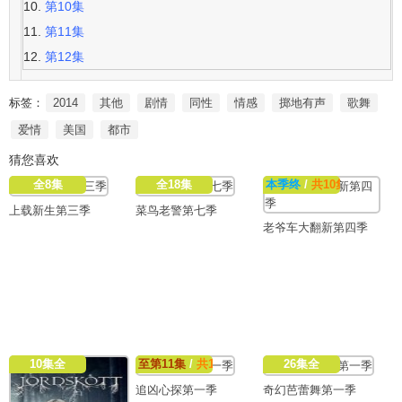
第10集
第11集
第12集
标签：
2014
其他
剧情
同性
情感
掷地有声
歌舞
爱情
美国
都市
猜您喜欢
全8集
全18集
本季终
/
共10集
上载新生第三季
菜鸟老警第七季
老爷车大翻新第四季
10集全
至第11集
/
共11集
26集全
追凶心探第一季
奇幻芭蕾舞第一季