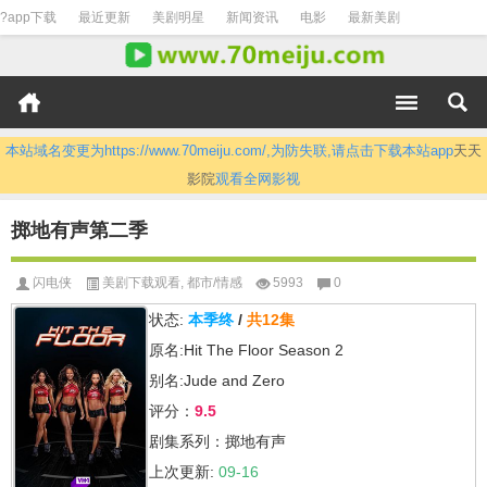
?app下载
最近更新
美剧明星
新闻资讯
电影
最新美剧
本站域名变更为https://www.70meiju.com/,为防失联,请点击下载本站app
天天
影院
观看全网影视
掷地有声第二季
闪电侠
美剧下载观看
,
都市/情感
5993
0
状态:
本季终
/
共12集
原名:Hit The Floor Season 2
别名:Jude and Zero
评分：
9.5
剧集系列：掷地有声
上次更新:
09-16